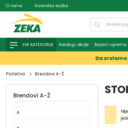
O nama
Korisnička služba
na pretragu
Preskoči na glavnu navigaciju
SVE KATEGORIJE
Katalog i akcije
Bazeni i oprema
Da srolamo 
Početna
Brendovi A-Ž
STO
Brendovi A-Ž
Nij
A
jed