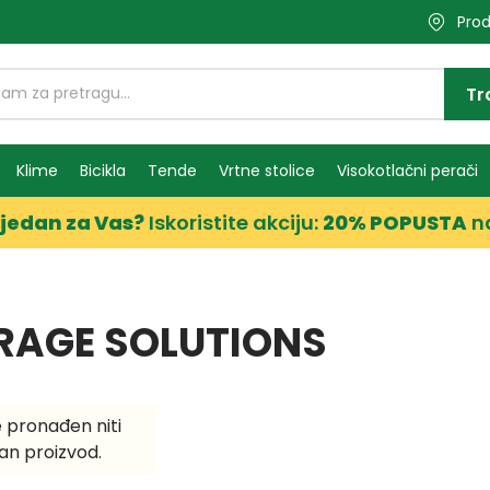
Prod
Tr
Klime
Bicikla
Tende
Vrtne stolice
Visokotlačni perači
jedan za Vas?
Iskoristite akciju:
20% POPUSTA
n
RAGE SOLUTIONS
e pronađen niti
an proizvod.