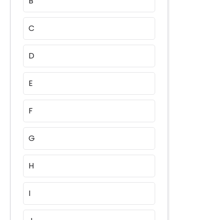
B
C
D
E
F
G
H
I