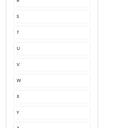
R
S
T
U
V
W
X
Y