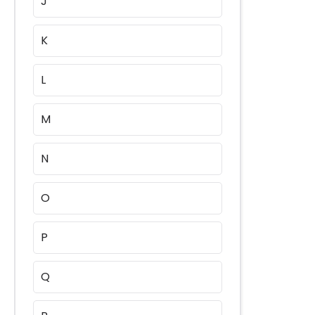
J
K
L
M
N
O
P
Q