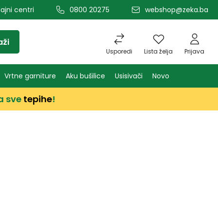
ajni centri
0800 20275
webshop@zeka.ba
aži
Usporedi
Lista želja
Prijava
Vrtne garniture
Aku bušilice
Usisivači
Novo
a sve
tepihe
!