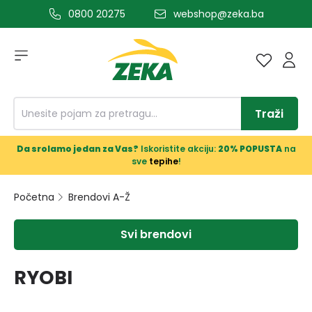
0800 20275
webshop@zeka.ba
a glavni sadržaj
Traži
Da srolamo jedan za Vas?
Iskoristite akciju:
20% POPUSTA
na
sve
tepihe
!
Početna
Brendovi A-Ž
Svi brendovi
RYOBI