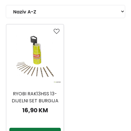
RYOBI RAK13HSS 13-
DIJELNI SET BURGIJA
HSS-G (MHE)
16,90 KM