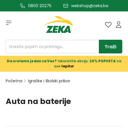
0800 20275
webshop@zeka.ba
a glavni sadržaj
Traži
Da srolamo jedan za Vas?
Iskoristite akciju:
20% POPUSTA
na
sve
tepihe
!
Početna
Igračke i školski pribor
Auta na baterije