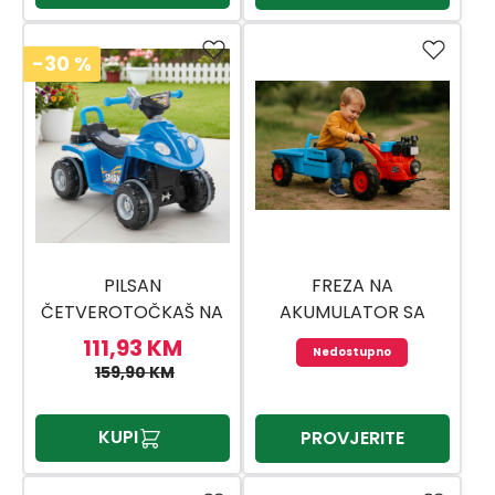
-30
%
PILSAN
FREZA NA
ČETVEROTOČKAŠ NA
AKUMULATOR SA
BATERIJU PILSAN 05
PRIKOLICOM 3400097
111,93 KM
Nedostupno
277
159,90 KM
KUPI
PROVJERITE