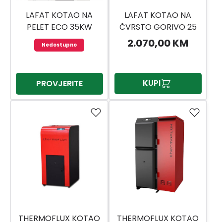
LAFAT KOTAO NA
LAFAT KOTAO NA
PELET ECO 35KW
ČVRSTO GORIVO 25
KW
2.070,00 KM
Nedostupno
KUPI
PROVJERITE
THERMOFLUX KOTAO
THERMOFLUX KOTAO