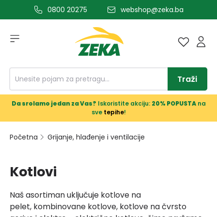
0800 20275
webshop@zeka.ba
a glavni sadržaj
Traži
Da srolamo jedan za Vas?
Iskoristite akciju:
20% POPUSTA
na
sve
tepihe
!
Početna
Grijanje, hlađenje i ventilacije
Kotlovi
Naš asortiman uključuje kotlove na
pelet, kombinovane kotlove, kotlove na čvrsto