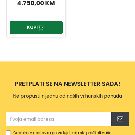
KW LIJEVA
4.750,00 KM
KUPI
PRETPLATI SE NA NEWSLETTER SADA!
Ne propusti nijednu od naših vrhunskih ponuda
Odabirom nastavka potvrđujete da ste pročitali naše