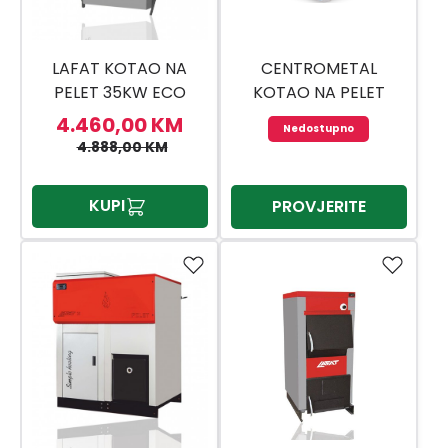
LAFAT KOTAO NA
CENTROMETAL
PELET 35KW ECO
KOTAO NA PELET
SMART
CENTROPELET ZVB 16
4.460,00 KM
Nedostupno
CTM
4.888,00 KM
KUPI
PROVJERITE