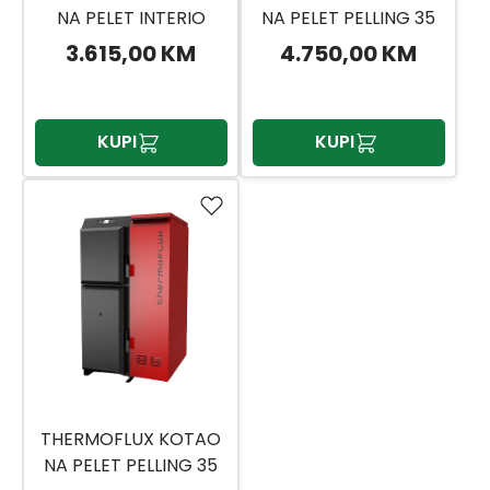
NA PELET INTERIO
NA PELET PELLING 35
15KW THERMOFLUX
KW DESNI
3.615,00 KM
4.750,00 KM
KUPI
KUPI
THERMOFLUX KOTAO
NA PELET PELLING 35