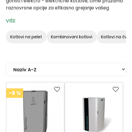
gorivo i elektro - električne kotlove, čime pružamo
raznovrsne opcije za efikasno grejanje vašeg
prostora.
U ponudi imamo proizvode vodećih proizvođača
kao što su Centrometal, Lafat i Thermoflux, kao i
kotlovi na pelet
kombinovani kotlovi
kotlovi na čvrs
visokokvalitetne električne kotlove marke Vaillant.
Izaberite model koji najbolje odgovara vašim
potrebama i osigurajte pouzdano i ekonomično
grejanje.
-9
%