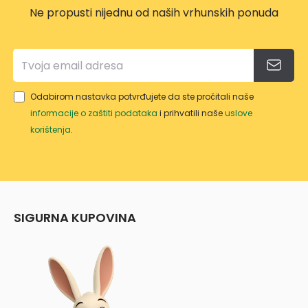
Ne propusti nijednu od naših vrhunskih ponuda
Odabirom nastavka potvrđujete da ste pročitali naše
informacije o zaštiti podataka
i prihvatili naše
uslove
korištenja
.
SIGURNA KUPOVINA