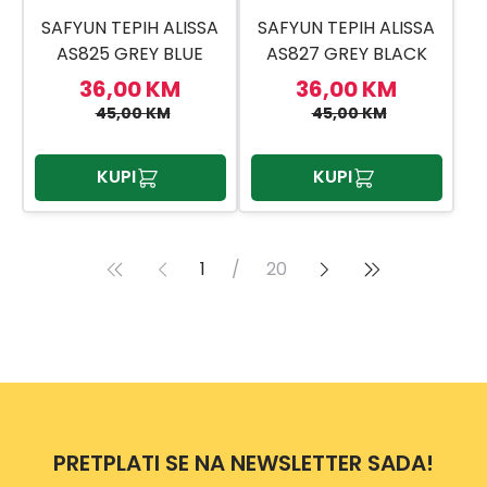
SAFYUN TEPIH ALISSA
SAFYUN TEPIH ALISSA
AS825 GREY BLUE
AS827 GREY BLACK
80X150
80X150
36,00 KM
36,00 KM
45,00 KM
45,00 KM
KUPI
KUPI
1
/
20
PRETPLATI SE NA NEWSLETTER SADA!