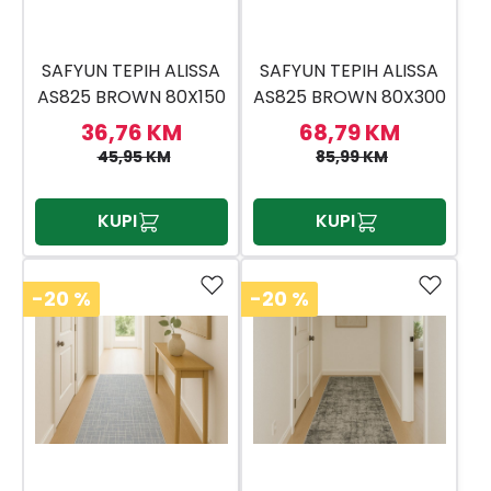
SAFYUN TEPIH ALISSA
SAFYUN TEPIH ALISSA
AS825 BROWN 80X150
AS825 BROWN 80X300
36,76 KM
68,79 KM
45,95 KM
85,99 KM
KUPI
KUPI
-20
%
-20
%