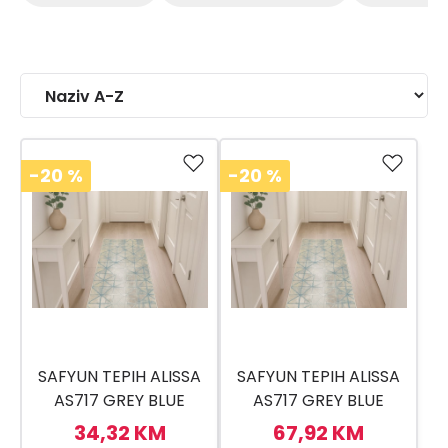
-20
%
-20
%
SAFYUN TEPIH ALISSA
SAFYUN TEPIH ALISSA
AS717 GREY BLUE
AS717 GREY BLUE
80X150
80X300
34,32 KM
67,92 KM