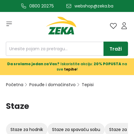
0800 20275
webshop@zeka.ba
a glavni sadržaj
Traži
Da srolamo jedan za Vas?
Iskoristite akciju:
20% POPUSTA
na
sve
tepihe
!
Početna
Posuđe i domaćinstvo
Tepisi
Staze
staze za hodnik
staze za spavaću sobu
staze za ku