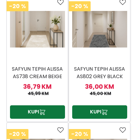
-20
%
-20
%
SAFYUN TEPIH ALISSA
SAFYUN TEPIH ALISSA
AS738 CREAM BEIGE
AS802 GREY BLACK
80X150
80X150
36,79 KM
36,00 KM
45,99 KM
45,00 KM
KUPI
KUPI
-20
%
-20
%