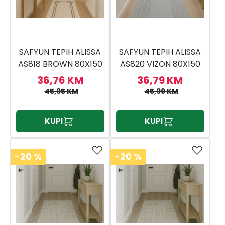
SAFYUN TEPIH ALISSA
SAFYUN TEPIH ALISSA
AS818 BROWN 80X150
AS820 VIZON 80X150
36,76 KM
36,79 KM
45,95 KM
45,99 KM
KUPI
KUPI
-20
%
-20
%