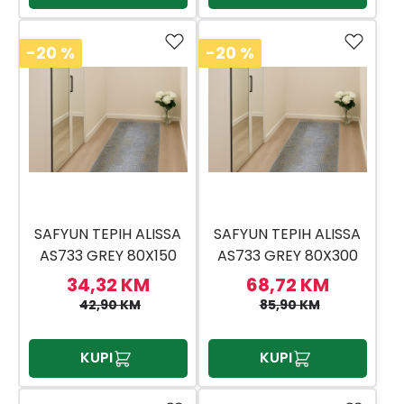
-20
%
-20
%
SAFYUN TEPIH ALISSA
SAFYUN TEPIH ALISSA
AS733 GREY 80X150
AS733 GREY 80X300
34,32 KM
68,72 KM
42,90 KM
85,90 KM
KUPI
KUPI