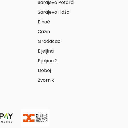
Sarajevo Pofalići
Sarajevo Ilidža
Bihać
Cazin
Gradačac
Bijeljina
Bijeljina 2
Doboj
Zvornik