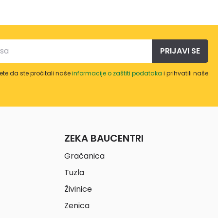
PRIJAVI SE
te da ste pročitali naše
informacije o zaštiti podataka
i prihvatili naše
ZEKA BAUCENTRI
Gračanica
Tuzla
Živinice
Zenica