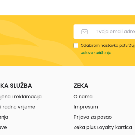
Odabirom nastavka potvrđuje
uslove korištenja
.
ČKA SLUŽBA
ZEKA
jena i reklamacija
O nama
i radno vrijeme
Impresum
anja
Prijava za posao
ave
Zeka plus Loyalty kartica