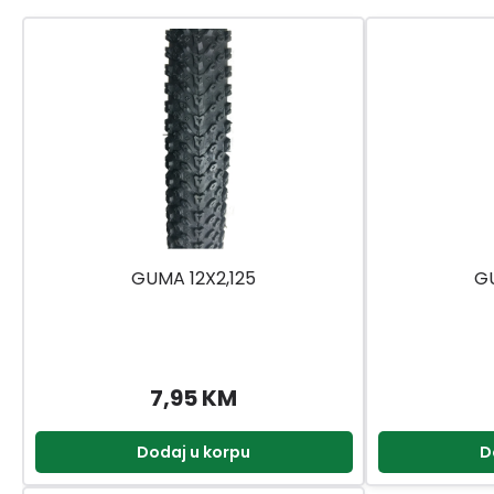
GUMA 12X2,125
GU
7,95 KM
Dodaj u korpu
D