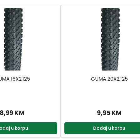
MA 16X2,125
GUMA 20X2,125
8,99 KM
9,95 KM
odaj u korpu
Dodaj u korpu