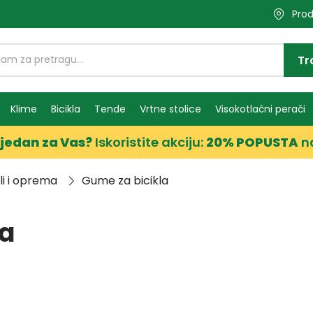
Prod
Tr
Klime
Bicikla
Tende
Vrtne stolice
Visokotlačni perači
jedan za Vas?
Iskoristite akciju:
20% POPUSTA
n
kli i oprema
Gume za bicikla
la