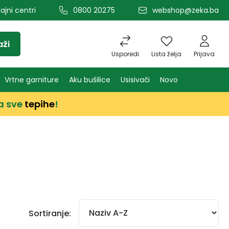
ajni centri
0800 20275
webshop@zeka.ba
aži
Usporedi
Lista želja
Prijava
Vrtne garniture
Aku bušilice
Usisivači
Novo
a sve
tepihe
!
Sortiranje: