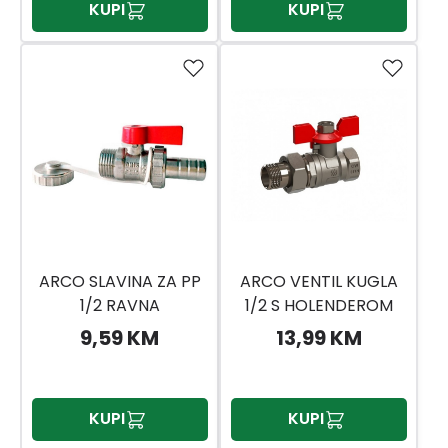
KUPI
KUPI
ARCO SLAVINA ZA PP
ARCO VENTIL KUGLA
1/2 RAVNA
1/2 S HOLENDEROM
RAVNI
9,59 KM
13,99 KM
KUPI
KUPI