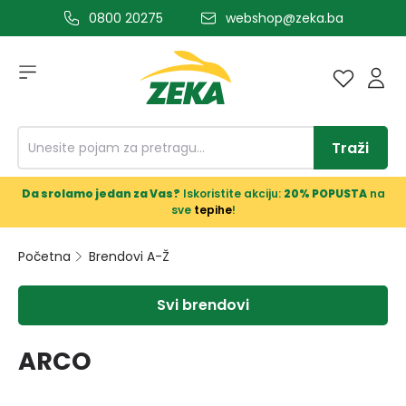
0800 20275
webshop@zeka.ba
a glavni sadržaj
Traži
Da srolamo jedan za Vas?
Iskoristite akciju:
20% POPUSTA
na
sve
tepihe
!
Početna
Brendovi A-Ž
Svi brendovi
ARCO