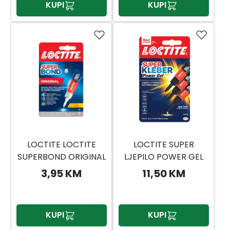
KUPI
KUPI
LOCTITE LOCTITE
LOCTITE SUPER
SUPERBOND ORIGINAL
LJEPILO POWER GEL
4GR
3X1G
3,95 KM
11,50 KM
KUPI
KUPI