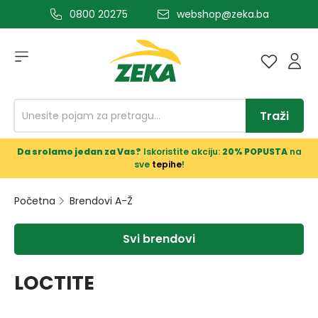
0800 20275
webshop@zeka.ba
a glavni sadržaj
Traži
Da srolamo jedan za Vas?
Iskoristite akciju:
20% POPUSTA
na
sve
tepihe
!
Početna
Brendovi A-Ž
Svi brendovi
LOCTITE