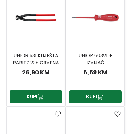
UNIOR 531 KLIJEŠTA
UNIOR 603VDE
RABITZ 225 CRVENA
IZVIJAČ
PLASTIKA
PLJ.0.5X3,0X100
26,90 KM
6,59 KM
KUPI
KUPI