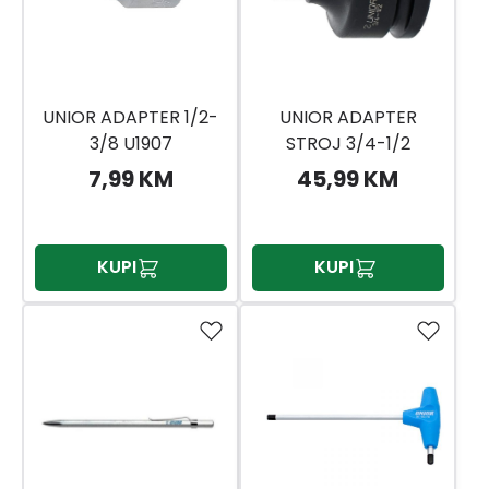
UNIOR ADAPTER 1/2-
UNIOR ADAPTER
3/8 U1907
STROJ 3/4-1/2
IMPACT 237.7
7,99 KM
45,99 KM
(603995)
KUPI
KUPI