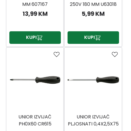
MM 607167
250V 180 MM U63018
13,99 KM
5,99 KM
KUPI
KUPI
UNIOR IZVIJAČ
UNIOR IZVIJAČ
PH0X60 CR615
PLJOSNATI 0,4X2,5X75
KRSTASTI
605CR