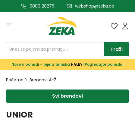
0800 20275
webshop@zeka.ba
a glavni sadržaj
Traži
Novo u ponudi – bijela tehnika
HALEY
! Pogledajte ponudu!
Početna
Brendovi A-Ž
Svi brendovi
UNIOR