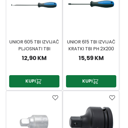
UNIOR 605 TBI IZVIJAČ
UNIOR 615 TBI IZVIJAČ
PLJOSNATI TBI
KRATKI TBI PH 2X200
1.2X6.5X150
12,90 KM
15,59 KM
KUPI
KUPI