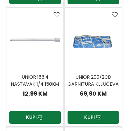
UNIOR 188.4
UNIOR 200/2CB
NASTAVAK 1/4 150KM
GARNITURA KLJUČEVA
ZA START 11
12,99 KM
69,90 KM
KUPI
KUPI