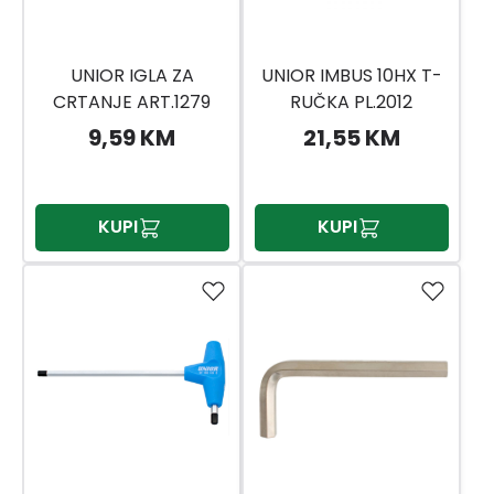
UNIOR IGLA ZA
UNIOR IMBUS 10HX T-
CRTANJE ART.1279
RUČKA PL.2012
UNIOR U1279
9,59 KM
21,55 KM
KUPI
KUPI