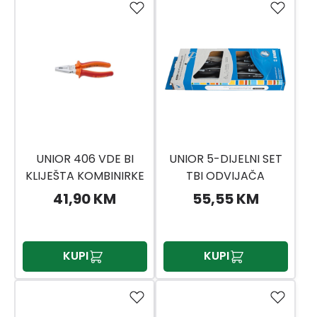
UNIOR 406 VDE BI
UNIOR 5-DIJELNI SET
KLIJEŠTA KOMBINIRKE
TBI ODVIJAČA
BI.200
41,90 KM
55,55 KM
KUPI
KUPI