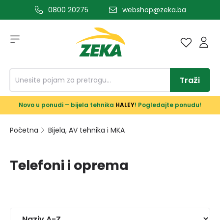
0800 20275
webshop@zeka.ba
a glavni sadržaj
Traži
Novo u ponudi – bijela tehnika
HALEY
! Pogledajte ponudu!
Početna
Bijela, AV tehnika i MKA
Telefoni i oprema