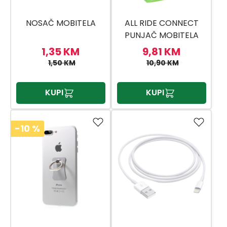
NOSAČ MOBITELA
ALL RIDE CONNECT
PUNJAČ MOBITELA
TYPE C 2A
1,35 KM
9,81 KM
1,50 KM
10,90 KM
KUPI
KUPI
-10
%