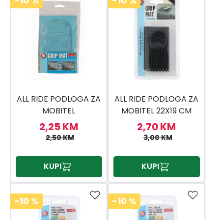
-10
%
-10
%
ALL RIDE PODLOGA ZA
ALL RIDE PODLOGA ZA
MOBITEL
MOBITEL 22X19 CM
2,25 KM
2,70 KM
2,50 KM
3,00 KM
KUPI
KUPI
-10
%
-10
%