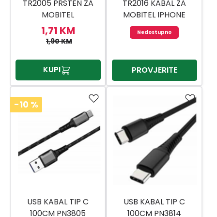
TR2005 PRSTEN ZA
TR2016 KABAL ZA
MOBITEL
MOBITEL IPHONE
1,71 KM
Nedostupno
1,90 KM
KUPI
PROVJERITE
-10
%
USB KABAL TIP C
USB KABAL TIP C
100CM PN3805
100CM PN3814