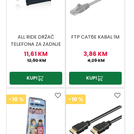
ALL RIDE DRŽAČ
FTP CAT6E KABAL 1M
TELEFONA ZA ZADNJE
SJEDIŠTE
11,61 KM
3,86 KM
12,90 KM
4,29 KM
KUPI
KUPI
-10
%
-10
%