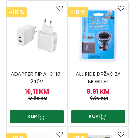
-10
%
-10
%
ADAPTER TIP A-C 110-
ALL RIDE DRŽAČ ZA
240V
MOBITEL
16,11 KM
8,91 KM
17,90 KM
9,90 KM
KUPI
KUPI