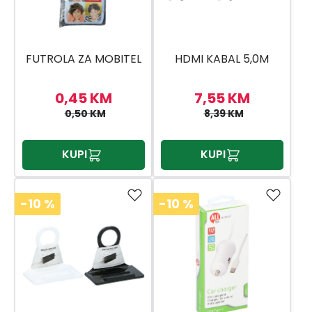
FUTROLA ZA MOBITEL
HDMI KABAL 5,0M
0,45 KM
7,55 KM
0,50 KM
8,39 KM
KUPI
KUPI
-10
%
-10
%