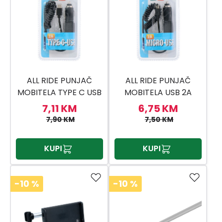
ALL RIDE PUNJAČ
ALL RIDE PUNJAČ
MOBITELA TYPE C USB
MOBITELA USB 2A
2A 12/24V
12/24V
7,11 KM
6,75 KM
7,90 KM
7,50 KM
KUPI
KUPI
-10
%
-10
%