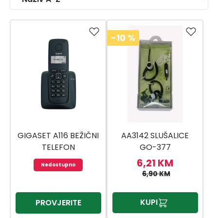
-10
%
GIGASET A116 BEŽIČNI
AA3142 SLUŠALICE
TELEFON
GO-377
6,21 KM
Nedostupno
6,90 KM
KUPI
PROVJERITE