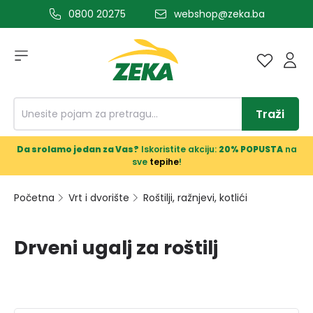
0800 20275
webshop@zeka.ba
a glavni sadržaj
Traži
Da srolamo jedan za Vas?
Iskoristite akciju:
20% POPUSTA
na
sve
tepihe
!
Početna
Vrt i dvorište
Roštilji, ražnjevi, kotlići
Drveni ugalj za roštilj