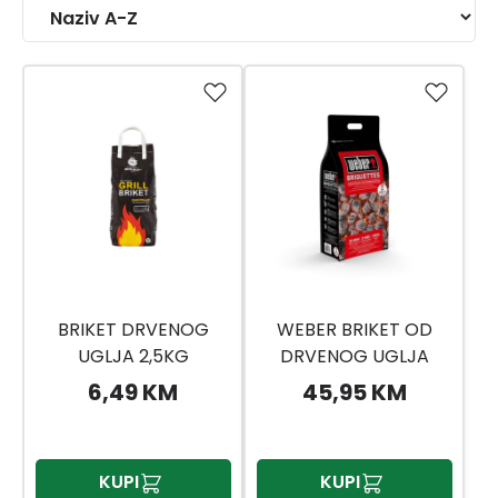
BRIKET DRVENOG
WEBER BRIKET OD
UGLJA 2,5KG
DRVENOG UGLJA
WEBER 8KG
6,49 KM
45,95 KM
KUPI
KUPI