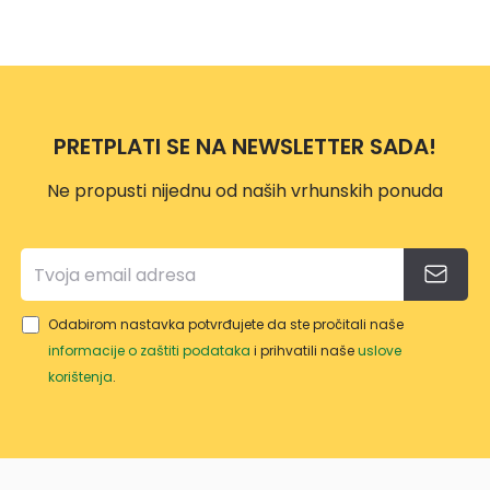
PRETPLATI SE NA NEWSLETTER SADA!
Ne propusti nijednu od naših vrhunskih ponuda
Odabirom nastavka potvrđujete da ste pročitali naše
informacije o zaštiti podataka
i prihvatili naše
uslove
korištenja
.