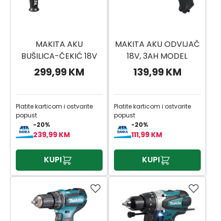
MAKITA AKU
MAKITA AKU ODVIJAČ
BUŠILICA-ČEKIĆ 18V
18V, 3AH MODEL
DF001DW 80/1
299,99 KM
139,99 KM
Platite karticom i ostvarite
Platite karticom i ostvarite
popust
popust
-20%
-20%
239,99 KM
111,99 KM
KUPI
KUPI