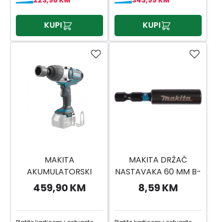
KUPI
KUPI
MAKITA
MAKITA DRŽAČ
AKUMULATORSKI
NASTAVAKA 60 MM B-
UDARNI ODVIJAČ
66793
459,90 KM
8,59 KM
18V,440NM,1/2
DTW450Z