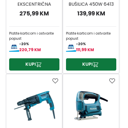
EKSCENTRIČNA
BUŠILICA 450W 6413
BRUSILICA BO5031
275,99 KM
139,99 KM
Platite karticom i ostvarite
Platite karticom i ostvarite
popust
popust
-20%
-20%
220,79 KM
111,99 KM
KUPI
KUPI