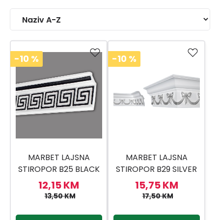
-10
%
-10
%
MARBET LAJSNA
MARBET LAJSNA
STIROPOR B25 BLACK
STIROPOR B29 SILVER
EDITION
12,15 KM
15,75 KM
13,50 KM
17,50 KM