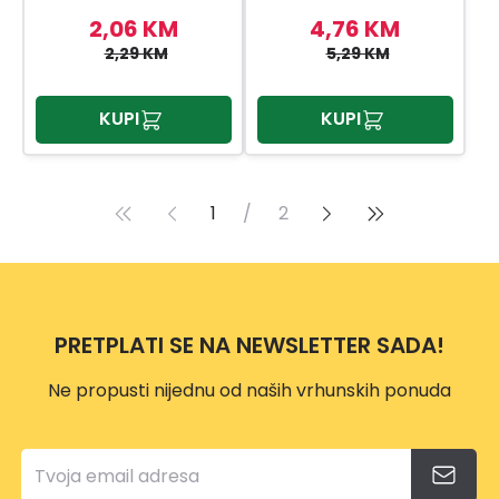
2,06 KM
4,76 KM
2,29 KM
5,29 KM
KUPI
KUPI
1
/
2
PRETPLATI SE NA NEWSLETTER SADA!
Ne propusti nijednu od naših vrhunskih ponuda