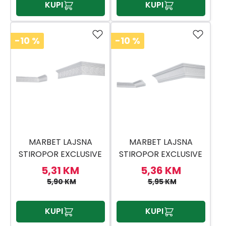
KUPI
KUPI
-10
%
-10
%
MARBET LAJSNA
MARBET LAJSNA
STIROPOR EXCLUSIVE
STIROPOR EXCLUSIVE
B21
B3
5,31 KM
5,36 KM
5,90 KM
5,95 KM
KUPI
KUPI