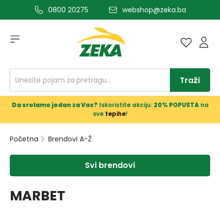
0800 20275
webshop@zeka.ba
a glavni sadržaj
Traži
Da srolamo jedan za Vas?
Iskoristite akciju:
20% POPUSTA
na
sve
tepihe
!
Početna
Brendovi A-Ž
Svi brendovi
MARBET