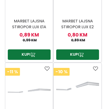
MARBET LAJSNA
MARBET LAJSNA
STIROPOR LUX E1A
STIROPOR LUX E2
0,89 KM
0,80 KM
0,99 KM
0,89 KM
KUPI
KUPI
-11
%
-10
%