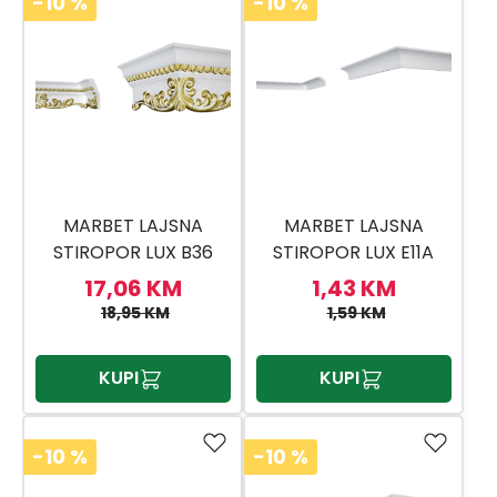
-10
%
-10
%
MARBET LAJSNA
MARBET LAJSNA
STIROPOR LUX B36
STIROPOR LUX E11A
GOLD
17,06 KM
1,43 KM
18,95 KM
1,59 KM
KUPI
KUPI
-10
%
-10
%