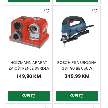
HOLZMANN APARAT
BOSCH PILA UBODNA
ZA OŠTRENJE SVRDLA
GST 90 BE 650W
BSG 13E
149,90 KM
349,99 KM
KUPI
KUPI