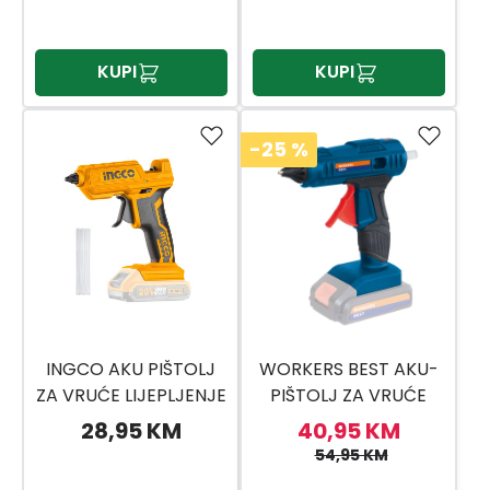
SOLO
KUPI
KUPI
-25
%
INGCO AKU PIŠTOLJ
WORKERS BEST AKU-
ZA VRUĆE LIJEPLJENJE
PIŠTOLJ ZA VRUĆE
CGGLI2001
LIJEPLJENJE WB 18V-
28,95 KM
40,95 KM
HKP CPF SOLO
54,95 KM