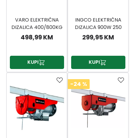
VARO ELEKTRIČNA
INGCO ELEKTRIČNA
DIZALICA 400/800KG
DIZALICA 900W 250
SA SAJLOM
KG EH5001
498,99 KM
299,95 KM
KUPI
KUPI
-24
%