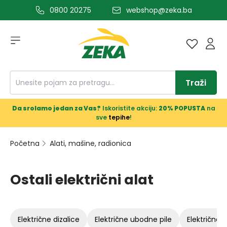
0800 20275
webshop@zeka.ba
a glavni sadržaj
Traži
Da srolamo jedan za Vas?
Iskoristite akciju:
20% POPUSTA
na
sve
tepihe
!
Početna
Alati, mašine, radionica
Ostali električni alat
električne dizalice
električne ubodne pile
električne 