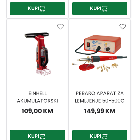
KUPI
KUPI
EINHELL
PEBARO APARAT ZA
AKUMULATORSKI
LEMLJENJE 50-500C
ČISTAČ ZA PROZORE
17-DJ.
109,00 KM
149,99 KM
BRILLIANTO
KUPI
KUPI