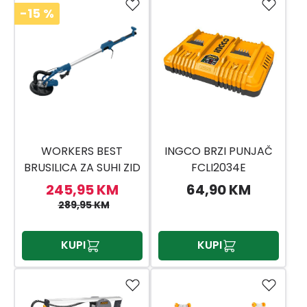
-15
%
WORKERS BEST
INGCO BRZI PUNJAČ
BRUSILICA ZA SUHI ZID
FCLI2034E
WB 710 TBS
245,95 KM
64,90 KM
289,95 KM
KUPI
KUPI