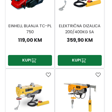
EINHELL BLANJA TC-PL
ELEKTRIČNA DIZALICA
750
200/400KG SA
SAJLOM
119,00 KM
359,90 KM
KUPI
KUPI