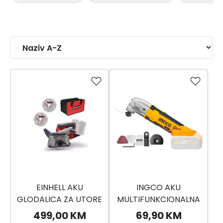
EINHELL AKU
INGCO AKU
GLODALICA ZA UTORE
MULTIFUNKCIONALNA
PXC TP-MA 36/30 LI BL
PILA CMLI2001
499,00 KM
69,90 KM