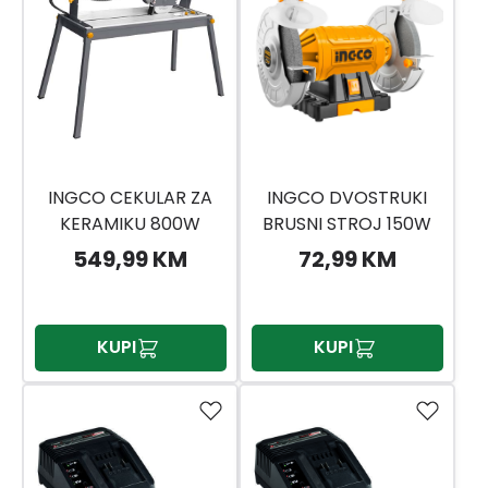
INGCO CEKULAR ZA
INGCO DVOSTRUKI
KERAMIKU 800W
BRUSNI STROJ 150W
PTC8001 INGCO
BG61502
549,99 KM
72,99 KM
KUPI
KUPI