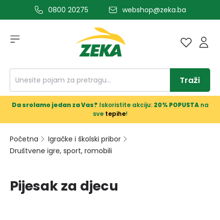
0800 20275
webshop@zeka.ba
a glavni sadržaj
Traži
Da srolamo jedan za Vas?
Iskoristite akciju:
20% POPUSTA
na
sve
tepihe
!
Početna
Igračke i školski pribor
Društvene igre, sport, romobili
Pijesak za djecu