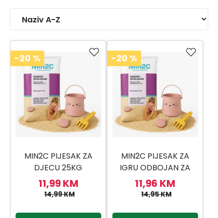
-20
%
-20
%
MIN2C PIJESAK ZA
MIN2C PIJESAK ZA
DJECU 25KG
IGRU ODBOJAN ZA
PRIRODNI
PSE I MAČKE 25KG
11,99 KM
11,96 KM
14,99 KM
14,95 KM