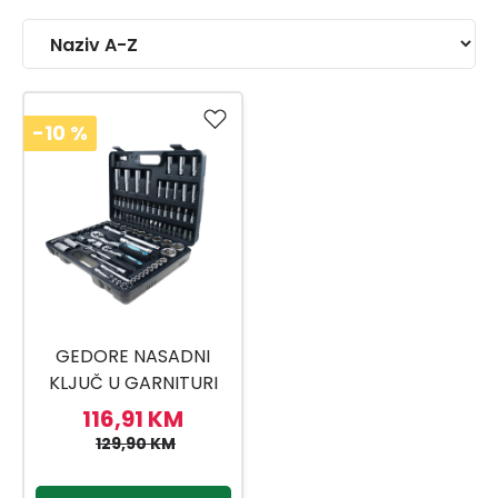
-10
%
GEDORE NASADNI
KLJUČ U GARNITURI
94-DIJ 1/4 1/2
116,91 KM
129,90 KM