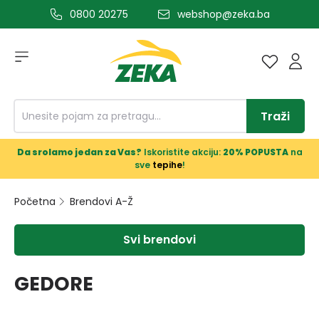
0800 20275
webshop@zeka.ba
a glavni sadržaj
Traži
Da srolamo jedan za Vas?
Iskoristite akciju:
20% POPUSTA
na
sve
tepihe
!
Početna
Brendovi A-Ž
Svi brendovi
GEDORE