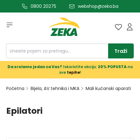
0800 20275
webshop@zeka.ba
a glavni sadržaj
Traži
Da srolamo jedan za Vas?
Iskoristite akciju:
20% POPUSTA
na
sve
tepihe
!
Početna
Bijela, AV tehnika i MKA
Mali kućanski aparati
Epilatori