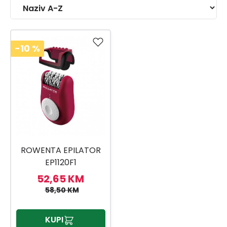
-10
%
ROWENTA EPILATOR
EP1120F1
52,65 KM
58,50 KM
KUPI