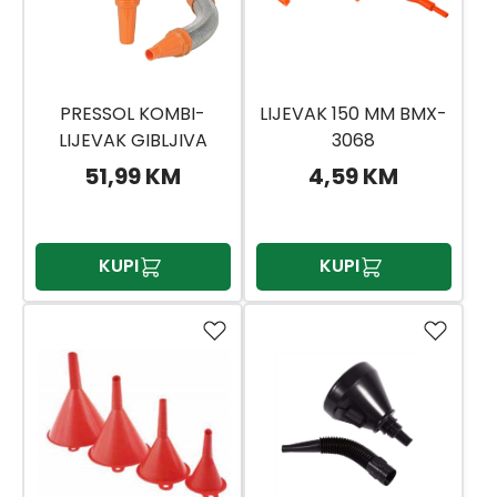
PRESSOL KOMBI-
LIJEVAK 150 MM BMX-
LIJEVAK GIBLJIVA
3068
CIJEV BIJELI LIM
51,99 KM
4,59 KM
160MM
KUPI
KUPI