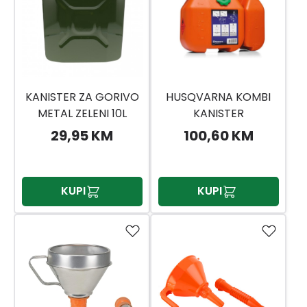
KANISTER ZA GORIVO
HUSQVARNA KOMBI
METAL ZELENI 10L
KANISTER
HUSQVARNA(5056980
29,95 KM
100,60 KM
00)
KUPI
KUPI