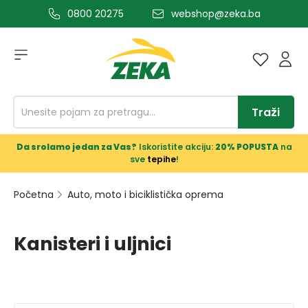
0800 20275
webshop@zeka.ba
a glavni sadržaj
Traži
Da srolamo jedan za Vas?
Iskoristite akciju:
20% POPUSTA
na
sve
tepihe
!
Početna
Auto, moto i biciklistička oprema
Kanisteri i uljnici