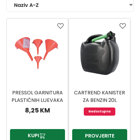
PRESSOL GARNITURA
CARTREND KANISTER
PLASTIČNIH LIJEVAKA
ZA BENZIN 20L
4/1 50,75,100,120
8,25 KM
Nedostupno
KUPI
PROVJERITE