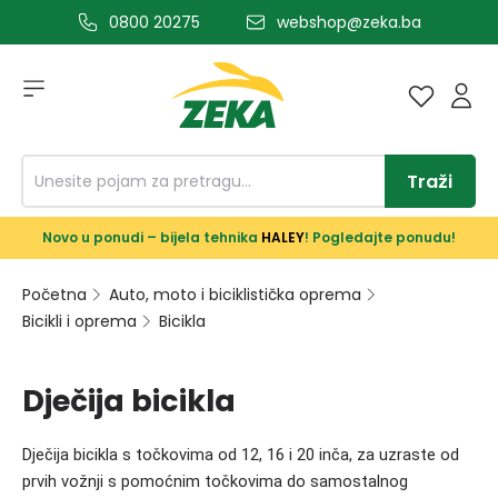
0800 20275
webshop@zeka.ba
a glavni sadržaj
Traži
Novo u ponudi – bijela tehnika
HALEY
! Pogledajte ponudu!
Početna
Auto, moto i biciklistička oprema
Bicikli i oprema
Bicikla
Dječija bicikla
Dječija bicikla s točkovima od 12, 16 i 20 inča, za uzraste od
prvih vožnji s pomoćnim točkovima do samostalnog