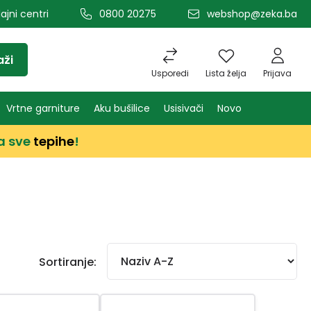
ajni centri
0800 20275
webshop@zeka.ba
aži
Usporedi
Lista želja
Prijava
Vrtne garniture
Aku bušilice
Usisivači
Novo
a sve
tepihe
!
Sortiranje: