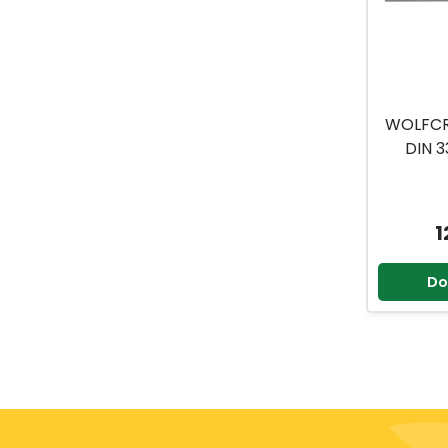
WOLFCR
DIN 
1
Do