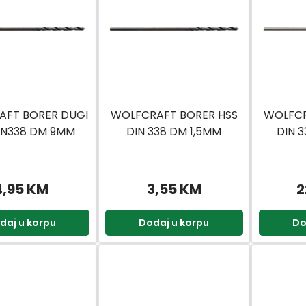
AFT BORER DUGI
WOLFCRAFT BORER HSS
WOLFCR
IN338 DM 9MM
DIN 338 DM 1,5MM
DIN 
4,95 KM
3,55 KM
2
daj u korpu
Dodaj u korpu
Do