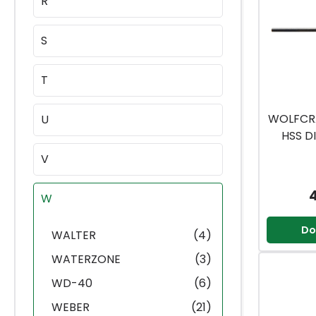
R
S
T
WOLFCR
U
HSS D
V
W
Do
WALTER
(4)
WATERZONE
(3)
WD-40
(6)
WEBER
(21)