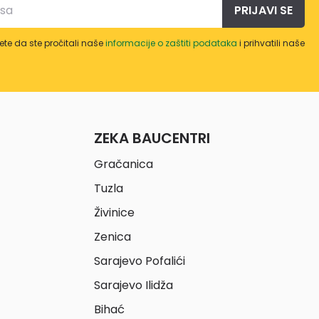
PRIJAVI SE
te da ste pročitali naše
informacije o zaštiti podataka
i prihvatili naše
ZEKA BAUCENTRI
Gračanica
Tuzla
Živinice
Zenica
Sarajevo Pofalići
Sarajevo Ilidža
Bihać