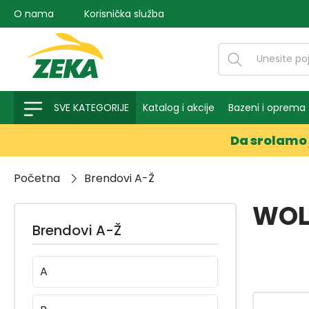
O nama
Korisnička služba
na pretragu
Preskoči na glavnu navigaciju
SVE KATEGORIJE
Katalog i akcije
Bazeni i oprema
Da srolamo 
Početna
Brendovi A-Ž
WOL
Brendovi A-Ž
A