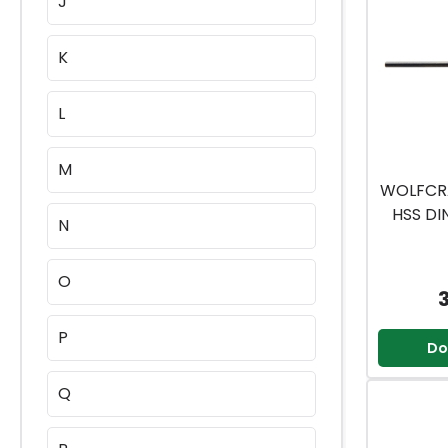
J
K
L
M
WOLFCR
HSS DI
N
O
P
Do
Q