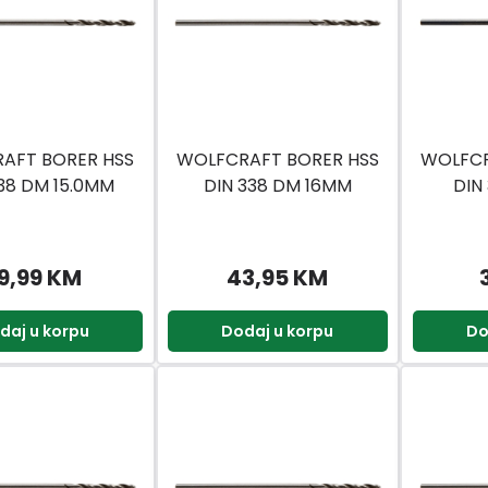
AFT BORER HSS
WOLFCRAFT BORER HSS
WOLFCR
38 DM 15.0MM
DIN 338 DM 16MM
DIN
9,99 KM
43,95 KM
daj u korpu
Dodaj u korpu
Do