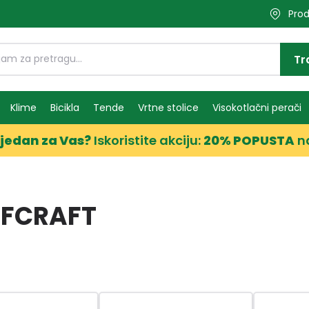
Prod
Tr
Klime
Bicikla
Tende
Vrtne stolice
Visokotlačni perači
jedan za Vas?
Iskoristite akciju:
20% POPUSTA
n
FCRAFT