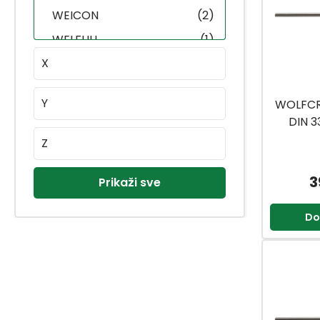
WEICON
(2)
WELFULL
(1)
X
WELLUX
(103)
WERA
(6)
Y
WOLFCR
WESTMARK
(53)
DIN 3
WHIRLPOOL
(5)
Z
WINDHAGER
(30)
3
Prikaži sve
WINNING STAR
(12)
WISE CAT
(1)
Do
WOLFCRAFT
(279)