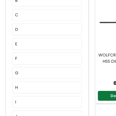
B
C
D
E
WOLFCR
F
HSS D
G
H
Do
I