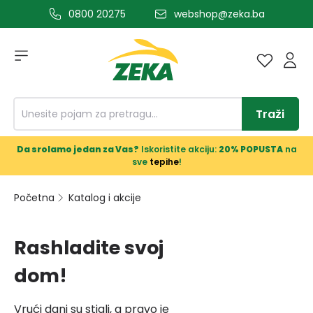
0800 20275
webshop@zeka.ba
a glavni sadržaj
Traži
Da srolamo jedan za Vas?
Iskoristite akciju:
20% POPUSTA
na
sve
tepihe
!
Početna
Katalog i akcije
Rashladite svoj
dom!
Vrući dani su stigli, a pravo je