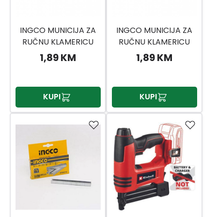
INGCO MUNICIJA ZA
INGCO MUNICIJA ZA
RUČNU KLAMERICU
RUČNU KLAMERICU
STS0208
STS0210
1,89 KM
1,89 KM
KUPI
KUPI