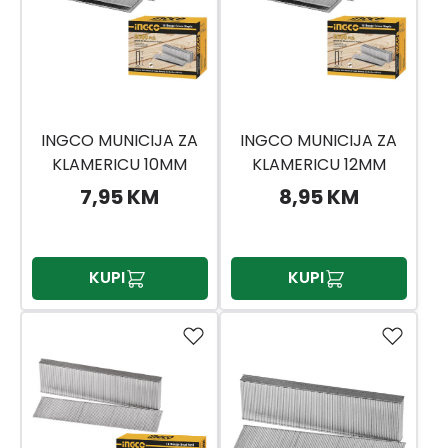
INGCO MUNICIJA ZA
INGCO MUNICIJA ZA
KLAMERICU 10MM
KLAMERICU 12MM
AST18102 INGCO
AST18122 INGCO
7,95 KM
8,95 KM
KUPI
KUPI