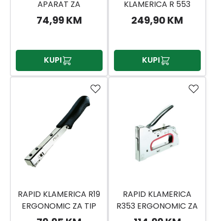
APARAT ZA
KLAMERICA R 553
ZAKUCAVANJE
530/8-20MM, 300/15-
74,99 KM
249,90 KM
KLAMERICA DKN5040
20MM
KUPI
KUPI
RAPID KLAMERICA R19
RAPID KLAMERICA
ERGONOMIC ZA TIP
R353 ERGONOMIC ZA
13/4-6MM
TIP 530/6-14MM