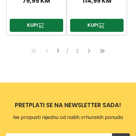
79,95 KM
114,99 KM
KUPI
KUPI
1
/
2
PRETPLATI SE NA NEWSLETTER SADA!
Ne propusti nijednu od naših vrhunskih ponuda