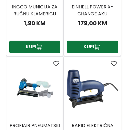
INGCO MUNICIJA ZA
EINHELL POWER X-
RUČNU KLAMERICU
CHANGE AKU
STS0212
KLAMERICA TE-CN 18
1,90 KM
179,00 KM
LI-SOLO
KUPI
KUPI
PROFIAIR PNEUMATSKI
RAPID ELEKTRIČNA