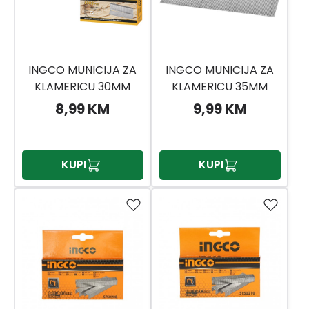
INGCO MUNICIJA ZA
INGCO MUNICIJA ZA
KLAMERICU 30MM
KLAMERICU 35MM
ANA18301 INGCO
ANA18351 INGCO
8,99 KM
9,99 KM
KUPI
KUPI