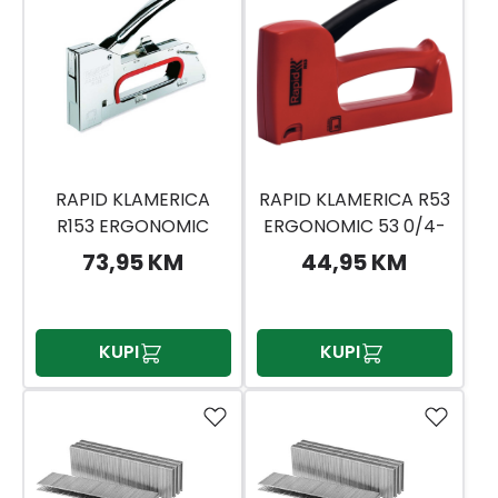
RAPID KLAMERICA
RAPID KLAMERICA R53
R153 ERGONOMIC
ERGONOMIC 53 0/4-
530/4-8MM
10MM
73,95 KM
44,95 KM
KUPI
KUPI