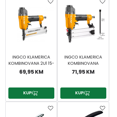
INGCO KLAMERICA
INGCO KLAMERICA
KOMBINOVANA 2U1 15-
KOMBINOVANA
50MM ACN50401
ABN15501 INGCO
69,95 KM
71,95 KM
KUPI
KUPI