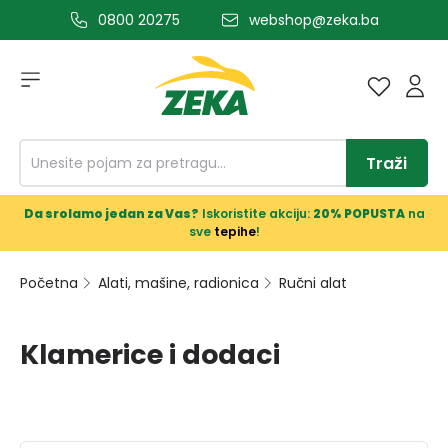
0800 20275
webshop@zeka.ba
a glavni sadržaj
Traži
Da srolamo jedan za Vas?
Iskoristite akciju:
20% POPUSTA
na
sve
tepihe
!
Početna
Alati, mašine, radionica
Ručni alat
Klamerice i dodaci