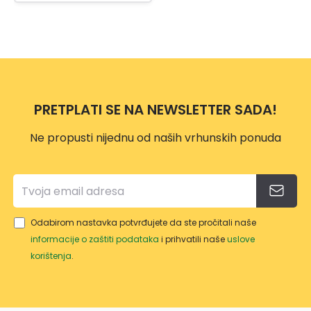
PRETPLATI SE NA NEWSLETTER SADA!
Ne propusti nijednu od naših vrhunskih ponuda
Odabirom nastavka potvrđujete da ste pročitali naše
informacije o zaštiti podataka
i prihvatili naše
uslove
korištenja
.