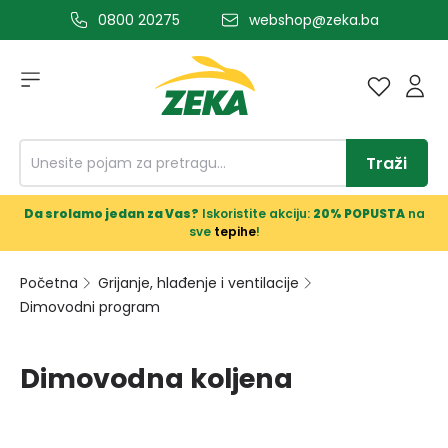
0800 20275
webshop@zeka.ba
a glavni sadržaj
Traži
Da srolamo jedan za Vas?
Iskoristite akciju:
20% POPUSTA
na
sve
tepihe
!
Početna
Grijanje, hlađenje i ventilacije
Dimovodni program
Dimovodna koljena