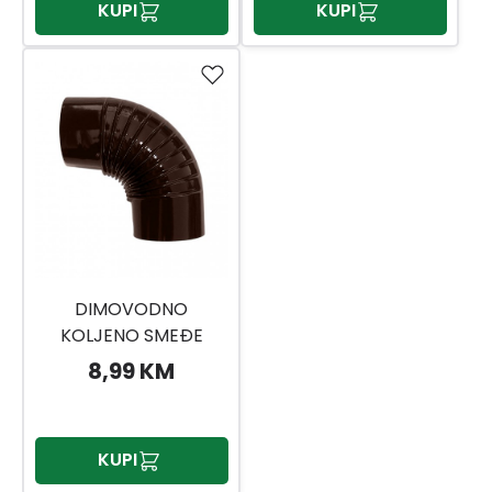
KUPI
KUPI
DIMOVODNO
KOLJENO SMEĐE
8,99 KM
KUPI