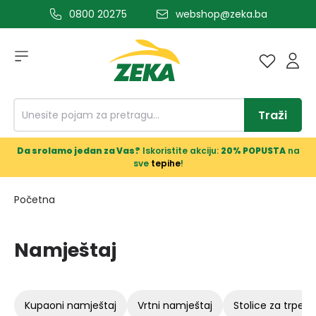
0800 20275
webshop@zeka.ba
a glavni sadržaj
Traži
Da srolamo jedan za Vas?
Iskoristite akciju:
20% POPUSTA
na
sve
tepihe
!
Početna
Namještaj
kupaoni namještaj
vrtni namještaj
stolice za trpeza