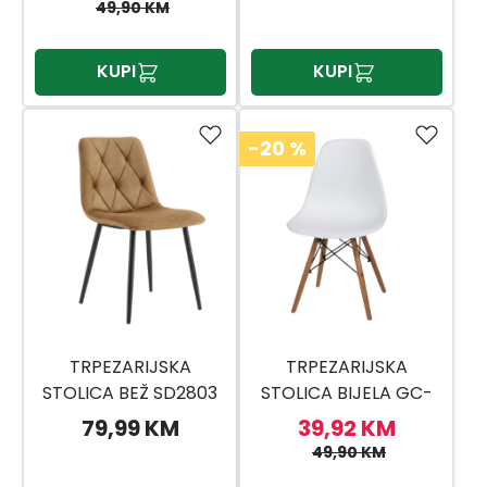
49,90 KM
KUPI
KUPI
-20
%
TRPEZARIJSKA
TRPEZARIJSKA
STOLICA BEŽ SD2803
STOLICA BIJELA GC-
02,H3823
79,99 KM
39,92 KM
49,90 KM