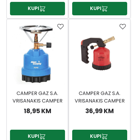
KUPI
KUPI
CAMPER GAZ S.A.
CAMPER GAZ S.A.
VRISANAKIS CAMPER
VRISANAKIS CAMPER
GAZ FKP90 PLINSKO
GAZ PLINSKI BRENER
18,95 KM
36,99 KM
KUHALO 190GR
190GR BEZ UPALJAČA
P OXY-A
KUPI
KUPI