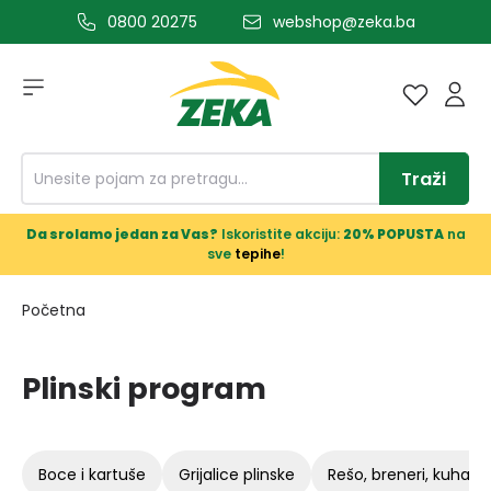
0800 20275
webshop@zeka.ba
a glavni sadržaj
Traži
Da srolamo jedan za Vas?
Iskoristite akciju:
20% POPUSTA
na
sve
tepihe
!
Početna
Plinski program
boce i kartuše
grijalice plinske
rešo, breneri, kuhala, r