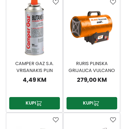
CAMPER GAZ S.A.
RURIS PLINSKA
VRISANAKIS PLIN
GRIJALICA VULCANO
BUTAN ZA KUHALO 227
882
4,49 KM
279,00 KM
GR
KUPI
KUPI