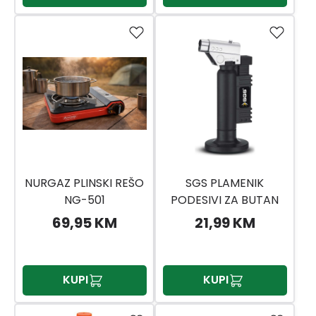
NURGAZ PLINSKI REŠO
SGS PLAMENIK
NG-501
PODESIVI ZA BUTAN
SGS783
69,95 KM
21,99 KM
KUPI
KUPI