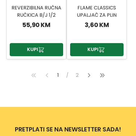
REVERZIBILNA RUČNA
FLAME CLASSICS
RUČKICA B/J 1/2
UPALJAČ ZA PLIN
51784
21,6CM
55,90 KM
3,60 KM
KUPI
KUPI
1
/
2
PRETPLATI SE NA NEWSLETTER SADA!