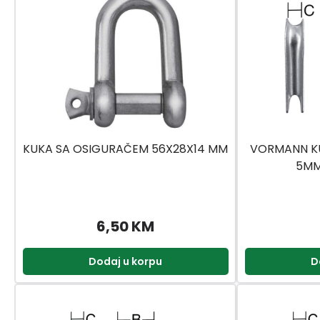
KUKA SA OSIGURAČEM 56X28X14 MM
VORMANN KU
5MM
6,50 KM
Dodaj u korpu
D