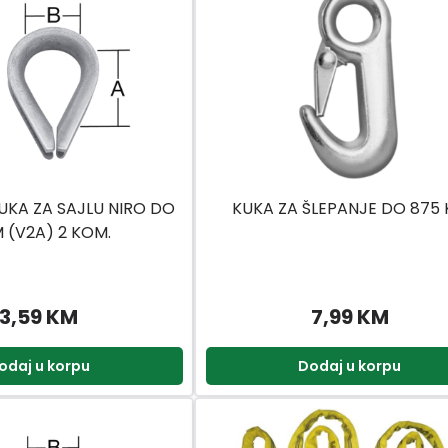
KA ZA SAJLU NIRO DO
KUKA ZA ŠLEPANJE DO 875
 (V2A) 2 KOM.
3,59 KM
7,99 KM
odaj u korpu
Dodaj u korpu