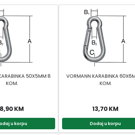
ARABINKA 50X5MM 8
VORMANN KARABINKA 60X6
KOM.
KOM.
8,90 KM
13,70 KM
odaj u korpu
Dodaj u korpu