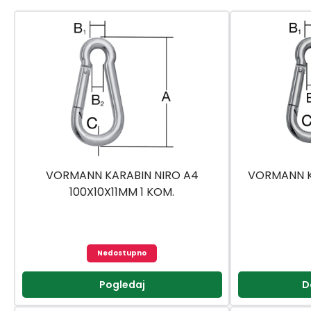
VORMANN KARABIN NIRO A4
VORMANN K
100X10X11MM 1 KOM.
Nedostupno
Pogledaj
D