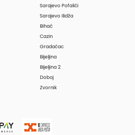
Sarajevo Pofalići
Sarajevo Ilidža
Bihać
Cazin
Gradačac
Bijeljina
Bijeljina 2
Doboj
Zvornik