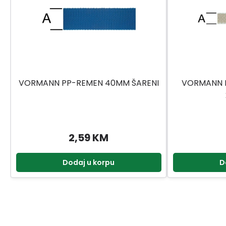
VORMANN PP-REMEN 40MM ŠARENI
VORMANN P
2,59 KM
Dodaj u korpu
D