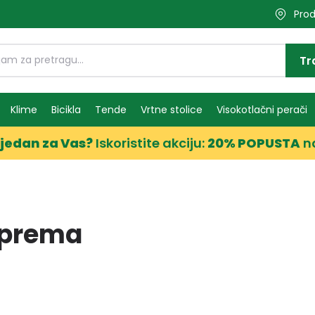
Prod
Tr
Klime
Bicikla
Tende
Vrtne stolice
Visokotlačni perači
jedan za Vas?
Iskoristite akciju:
20% POPUSTA
n
 oprema