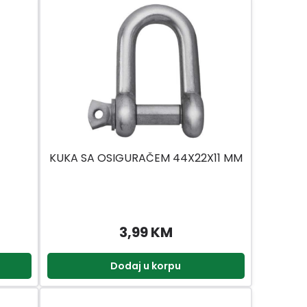
KUKA SA OSIGURAČEM 44X22X11 MM
3,99 KM
Dodaj u korpu