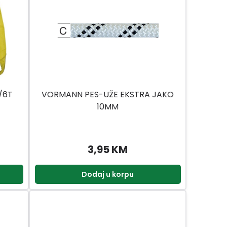
/6T
VORMANN PES-UŽE EKSTRA JAKO
10MM
3,95 KM
Dodaj u korpu