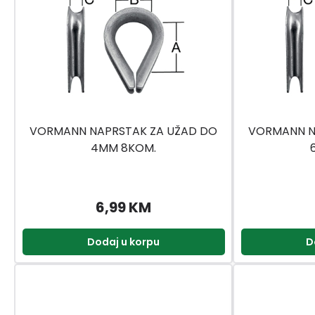
VORMANN NAPRSTAK ZA UŽAD DO
VORMANN N
4MM 8KOM.
6,99 KM
Dodaj u korpu
D