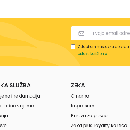
Odabirom nastavka potvrđuje
uslove korištenja
.
ČKA SLUŽBA
ZEKA
jena i reklamacija
O nama
i radno vrijeme
Impresum
anja
Prijava za posao
ave
Zeka plus Loyalty kartica