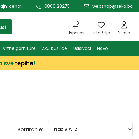
ajni centri
0800 20275
webshop@zeka.ba
aži
Usporedi
Lista želja
Prijava
Vrtne garniture
Aku bušilice
Usisivači
Novo
a sve
tepihe
!
Sortiranje: