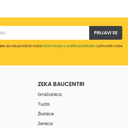
PRIJAVI SE
te da ste pročitali naše
informacije o zaštiti podataka
i prihvatili naše
ZEKA BAUCENTRI
Gračanica
Tuzla
Živinice
Zenica