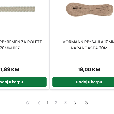
P-REMEN ZA ROLETE
VORMANN PP-SAJLA 10M
20MM BEŽ
NARANČASTA 20M
1,89 KM
19,00 KM
odaj u korpu
Dodaj u korpu
1
2
3