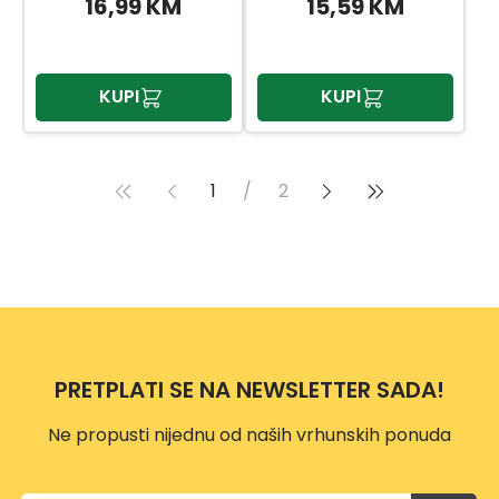
16,99 KM
15,59 KM
KUPI
KUPI
1
/
2
PRETPLATI SE NA NEWSLETTER SADA!
Ne propusti nijednu od naših vrhunskih ponuda