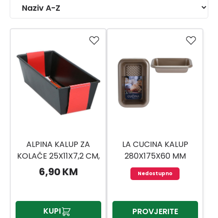
ALPINA KALUP ZA
LA CUCINA KALUP
KOLAČE 25X11X7,2 CM,
280X175X60 MM
0,4 MM
309180090
6,90 KM
Nedostupno
KUPI
PROVJERITE