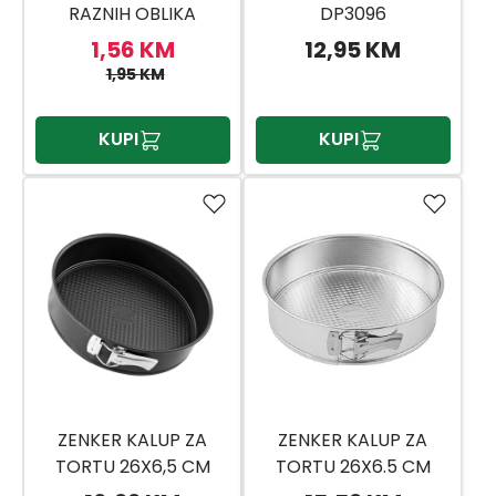
RAZNIH OBLIKA
DP3096
DP5025
1,56 KM
12,95 KM
1,95 KM
KUPI
KUPI
ZENKER KALUP ZA
ZENKER KALUP ZA
TORTU 26X6,5 CM
TORTU 26X6.5 CM