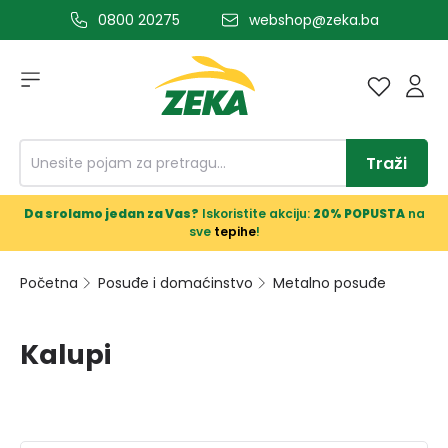
0800 20275
webshop@zeka.ba
a glavni sadržaj
Traži
Da srolamo jedan za Vas?
Iskoristite akciju:
20% POPUSTA
na
sve
tepihe
!
Početna
Posuđe i domaćinstvo
Metalno posuđe
Kalupi