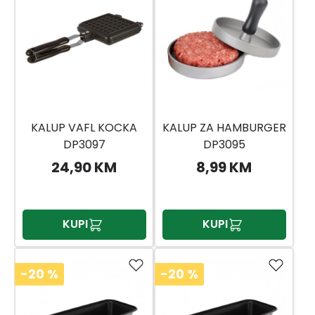
KALUP VAFL KOCKA
KALUP ZA HAMBURGER
DP3097
DP3095
24,90 KM
8,99 KM
KUPI
KUPI
-20
%
-20
%