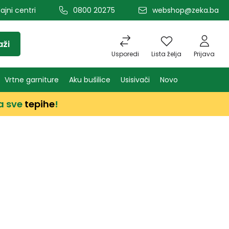
ajni centri
0800 20275
webshop@zeka.ba
aži
Usporedi
Lista želja
Prijava
Vrtne garniture
Aku bušilice
Usisivači
Novo
a sve
tepihe
!