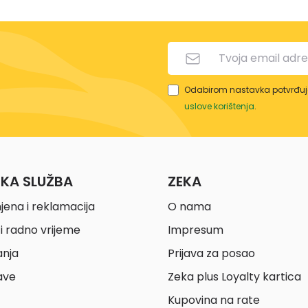
Odabirom nastavka potvrđuje
uslove korištenja
.
ČKA SLUŽBA
ZEKA
jena i reklamacija
O nama
i radno vrijeme
Impresum
anja
Prijava za posao
ave
Zeka plus Loyalty kartica
Kupovina na rate