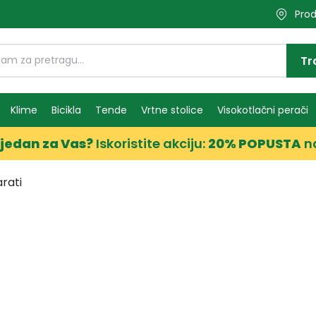
Prod
Tr
Klime
Bicikla
Tende
Vrtne stolice
Visokotlačni perači
jedan za Vas?
Iskoristite akciju:
20% POPUSTA
n
rati