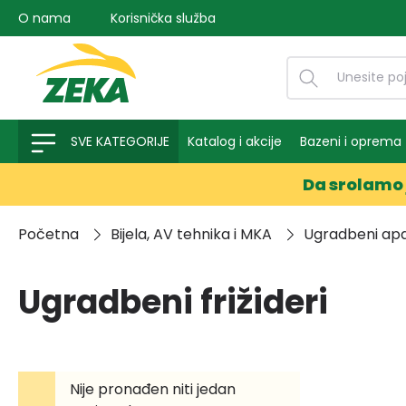
O nama
Korisnička služba
na pretragu
Preskoči na glavnu navigaciju
SVE KATEGORIJE
Katalog i akcije
Bazeni i oprema
Da srolamo 
Početna
Bijela, AV tehnika i MKA
Ugradbeni apa
Ugradbeni frižideri
Nije pronađen niti jedan