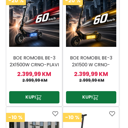
-20
%
-20
%
BOE ROMOBIL BE-3
BOE ROMOBIL BE-3
2X1500W CRNO-PLAVI
2X1500 W CRNO-
NARANDŽASTI
2.399,99 KM
2.399,99 KM
2.999,99 KM
2.999,99 KM
KUPI
KUPI
-10
%
-10
%