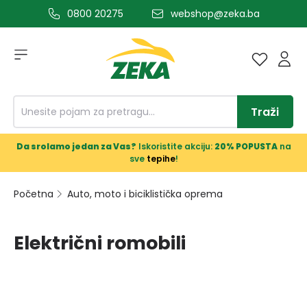
0800 20275
webshop@zeka.ba
a glavni sadržaj
Traži
Da srolamo jedan za Vas?
Iskoristite akciju:
20% POPUSTA
na
sve
tepihe
!
Početna
Auto, moto i biciklistička oprema
Električni romobili