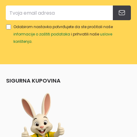
Odabirom nastavka potvrđujete da ste pročitali naše
informacije o zaštiti podataka
i prihvatili naše
uslove
korištenja
.
SIGURNA KUPOVINA