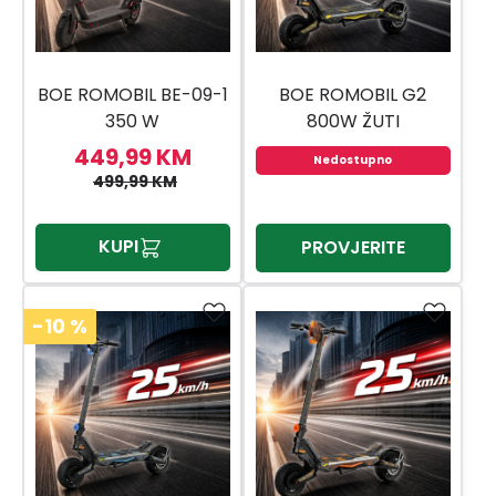
BOE ROMOBIL BE-09-1
BOE ROMOBIL G2
350 W
800W ŽUTI
449,99 KM
Nedostupno
499,99 KM
KUPI
PROVJERITE
-10
%