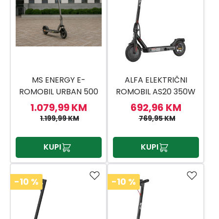
MS ENERGY E-
ALFA ELEKTRIČNI
ROMOBIL URBAN 500
ROMOBIL AS20 350W
10
1.079,99 KM
692,96 KM
1.199,99 KM
769,95 KM
KUPI
KUPI
-10
%
-10
%