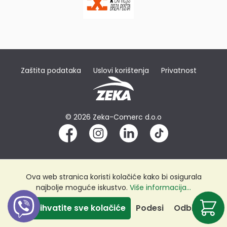
Zaštita podataka
Uslovi korištenja
Privatnost
© 2026 Zeka-Comerc d.o.o
Ova web stranica koristi kolačiće kako bi osigurala
najbolje moguće iskustvo.
Više informacija...
Prihvatite sve kolačiće
Podesi
Odbij