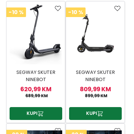
-10
%
-10
%
SEGWAY SKUTER
SEGWAY SKUTER
NINEBOT
NINEBOT
KICKSCOOTER E2
KICKSCOOTER E2 PRO
620,99 KM
809,99 KM
689,99 KM
899,99 KM
KUPI
KUPI