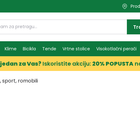
Prod
Tr
Klime
Bicikla
Tende
Vrtne stolice
Visokotlačni perači
jedan za Vas?
Iskoristite akciju:
20% POPUSTA
n
 sport, romobili