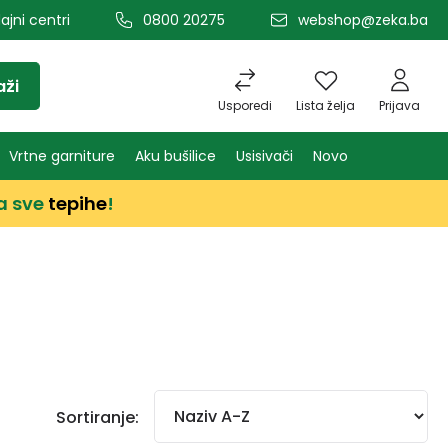
ajni centri
0800 20275
webshop@zeka.ba
aži
Usporedi
Lista želja
Prijava
Vrtne garniture
Aku bušilice
Usisivači
Novo
a sve
tepihe
!
Sortiranje: