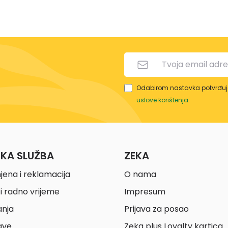
Odabirom nastavka potvrđuje
uslove korištenja
.
ČKA SLUŽBA
ZEKA
jena i reklamacija
O nama
i radno vrijeme
Impresum
anja
Prijava za posao
ave
Zeka plus Loyalty kartica