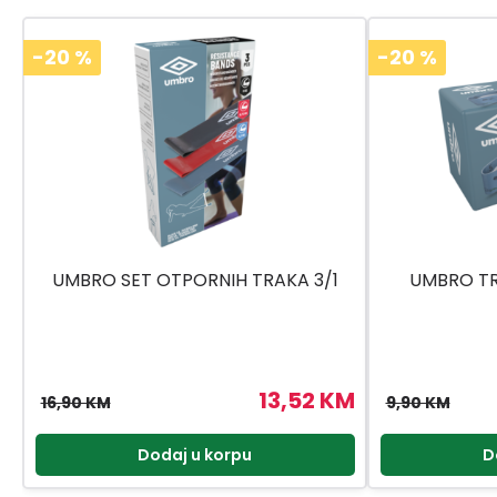
-20
%
-20
%
UMBRO SET OTPORNIH TRAKA 3/1
UMBRO TR
13,52 KM
16,90 KM
9,90 KM
Dodaj u korpu
D