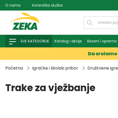
O nama
Korisnička služba
na pretragu
Preskoči na glavnu navigaciju
SVE KATEGORIJE
Katalog i akcije
Bazeni i oprema
Da srolamo 
Početna
Igračke i školski pribor
Društvene igre,
Trake za vježbanje