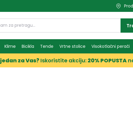
Prod
Tr
Klime
Bicikla
Tende
Vrtne stolice
Visokotlačni perači
jedan za Vas?
Iskoristite akciju:
20% POPUSTA
n