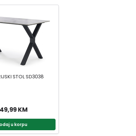
IJSKI STOL SD3038
49,99 KM
odaj u korpu