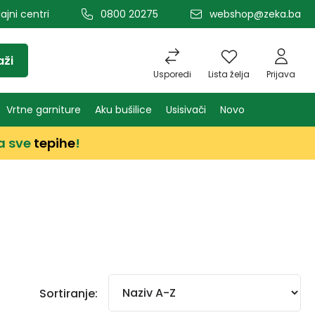
ajni centri
0800 20275
webshop@zeka.ba
aži
Usporedi
Lista želja
Prijava
Vrtne garniture
Aku bušilice
Usisivači
Novo
a sve
tepihe
!
Sortiranje: