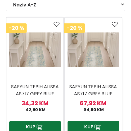
-20
%
-20
%
SAFYUN TEPIH ALISSA
SAFYUN TEPIH ALISSA
AS717 GREY BLUE
AS717 GREY BLUE
80X150
80X300
34,32 KM
67,92 KM
42,90 KM
84,90 KM
KUPI
KUPI