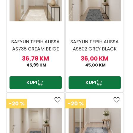
SAFYUN TEPIH ALISSA
SAFYUN TEPIH ALISSA
AS738 CREAM BEIGE
AS802 GREY BLACK
80X150
80X150
36,79 KM
36,00 KM
45,99 KM
45,00 KM
KUPI
KUPI
-20
%
-20
%