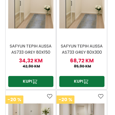
SAFYUN TEPIH ALISSA
SAFYUN TEPIH ALISSA
AS733 GREY 80X150
AS733 GREY 80X300
34,32 KM
68,72 KM
42,90 KM
85,90 KM
KUPI
KUPI
-20
%
-20
%