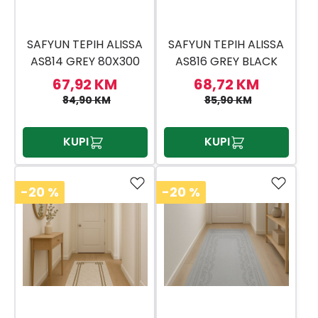
SAFYUN TEPIH ALISSA
SAFYUN TEPIH ALISSA
AS814 GREY 80X300
AS816 GREY BLACK
80X300
67,92 KM
68,72 KM
84,90 KM
85,90 KM
KUPI
KUPI
-20
%
-20
%