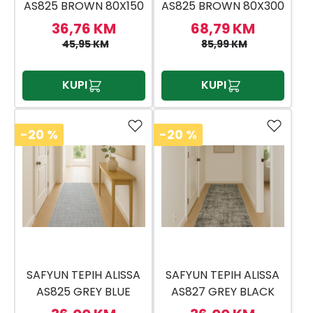
AS825 BROWN 80X150
AS825 BROWN 80X300
36,76 KM
68,79 KM
45,95 KM
85,99 KM
KUPI
KUPI
-20
%
-20
%
SAFYUN TEPIH ALISSA
SAFYUN TEPIH ALISSA
AS825 GREY BLUE
AS827 GREY BLACK
80X150
80X150