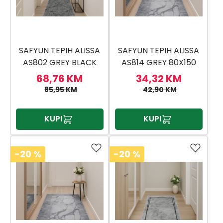
SAFYUN TEPIH ALISSA
SAFYUN TEPIH ALISSA
AS802 GREY BLACK
AS814 GREY 80X150
80X300
68,76 KM
34,32 KM
85,95 KM
42,90 KM
KUPI
KUPI
-20
%
-20
%