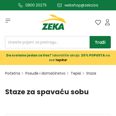
0800 20275
webshop@zeka.ba
a glavni sadržaj
Traži
Da srolamo jedan za Vas?
Iskoristite akciju:
20% POPUSTA
na
sve
tepihe
!
Početna
Posuđe i domaćinstvo
Tepisi
Staze
Staze za spavaću sobu