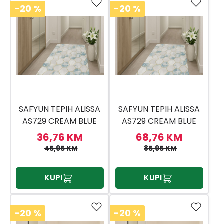
-20
%
-20
%
SAFYUN TEPIH ALISSA
SAFYUN TEPIH ALISSA
AS729 CREAM BLUE
AS729 CREAM BLUE
80X150
80X300
36,76 KM
68,76 KM
45,95 KM
85,95 KM
KUPI
KUPI
-20
%
-20
%