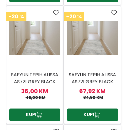
-20
%
-20
%
SAFYUN TEPIH ALISSA
SAFYUN TEPIH ALISSA
AS721 GREY BLACK
AS721 GREY BLACK
80X150
80X300
36,00 KM
67,92 KM
45,00 KM
84,90 KM
KUPI
KUPI