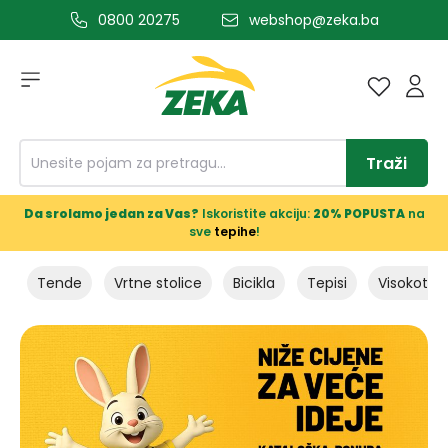
0800 20275
webshop@zeka.ba
a glavni sadržaj
Traži
Da srolamo jedan za Vas?
Iskoristite akciju:
20% POPUSTA
na
sve
tepihe
!
e
Tende
Vrtne stolice
Bicikla
Tepisi
Visokotlač