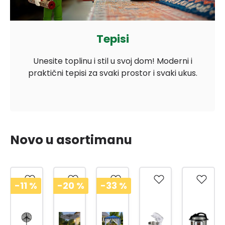
Tepisi
Unesite toplinu i stil u svoj dom! Moderni i
praktični tepisi za svaki prostor i svaki ukus.
Novo u asortimanu
-11
%
-20
%
-33
%