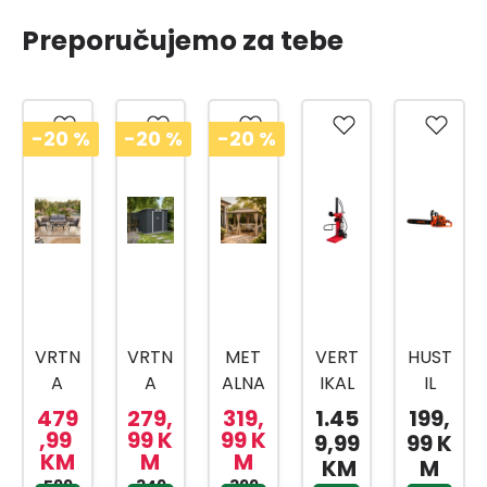
Preporučujemo za tebe
-20
%
-20
%
-20
%
VRTN
VRTN
MET
VERT
HUST
A
A
ALNA
IKAL
IL
GAR
KUĆI
TEND
NI
MOT
479
279,
319,
1.45
199,
NITU
CA
A
CJEP
ORN
,99
99 K
99 K
9,99
99 K
KM
M
M
RA
CAR
GAZE
AČ
A
KM
M
599,
349,
399,