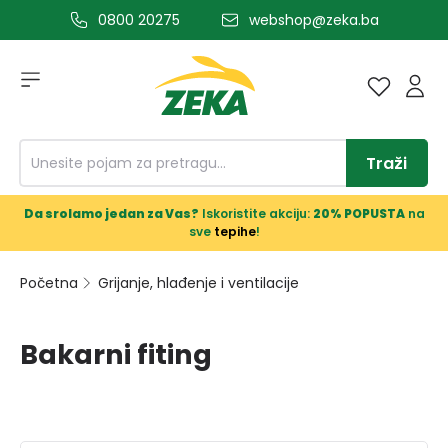
0800 20275
webshop@zeka.ba
a glavni sadržaj
Traži
Da srolamo jedan za Vas?
Iskoristite akciju:
20% POPUSTA
na
sve
tepihe
!
Početna
Grijanje, hlađenje i ventilacije
Bakarni fiting