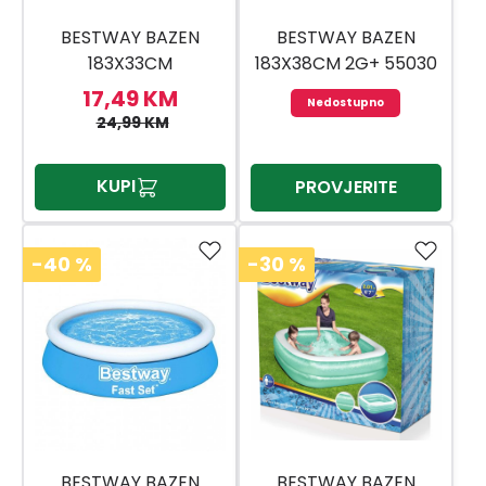
BESTWAY BAZEN
BESTWAY BAZEN
183X33CM
183X38CM 2G+ 55030
17,49 KM
Nedostupno
24,99 KM
KUPI
PROVJERITE
-40
%
-30
%
BESTWAY BAZEN
BESTWAY BAZEN