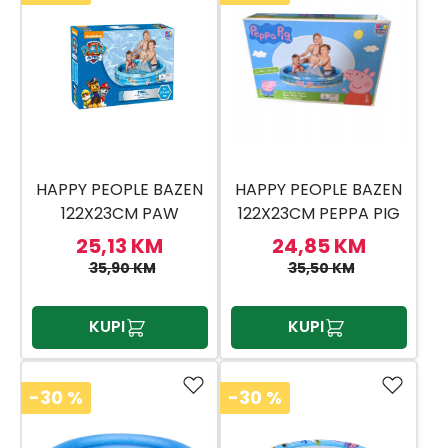
HAPPY PEOPLE BAZEN
HAPPY PEOPLE BAZEN
122X23CM PAW
122X23CM PEPPA PIG
PATROL
25,13 KM
24,85 KM
35,90 KM
35,50 KM
KUPI
KUPI
-30
%
-30
%