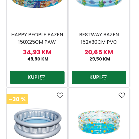
HAPPY PEOPLE BAZEN
BESTWAY BAZEN
150X25CM PAW
152X30CM PVC
PATROL
34,93 KM
20,65 KM
49,90 KM
29,50 KM
KUPI
KUPI
-30
%