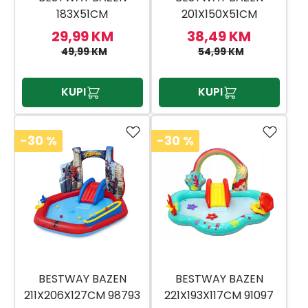
183X51CM
201X150X51CM
29,99 KM
38,49 KM
49,99 KM
54,99 KM
KUPI
KUPI
-30
%
-30
%
BESTWAY BAZEN
BESTWAY BAZEN
211X206X127CM 98793
221X193X117CM 91097