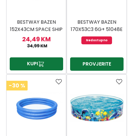
BESTWAY BAZEN
BESTWAY BAZEN
152X43CM SPACE SHIP
170X53C3 6G+ 51048E
24,49 KM
Nedostupno
34,99 KM
KUPI
PROVJERITE
-30
%