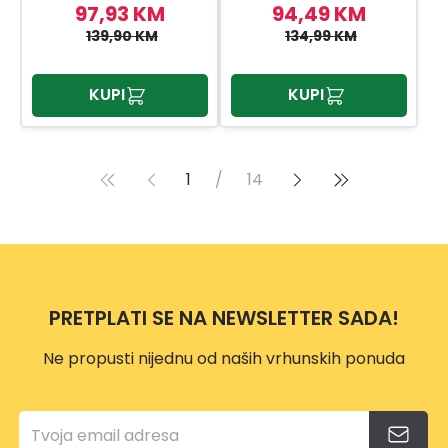
SPIDERMAN
97,93 KM
94,49 KM
139,90 KM
134,99 KM
KUPI
KUPI
1
/
14
PRETPLATI SE NA NEWSLETTER SADA!
Ne propusti nijednu od naših vrhunskih ponuda