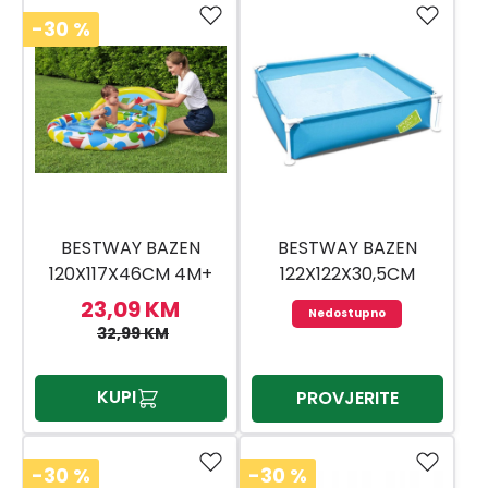
-30
%
BESTWAY BAZEN
BESTWAY BAZEN
120X117X46CM 4M+
122X122X30,5CM
23,09 KM
Nedostupno
32,99 KM
KUPI
PROVJERITE
-30
%
-30
%