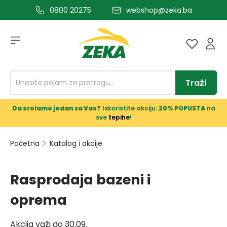
0800 20275
webshop@zeka.ba
a glavni sadržaj
Traži
Da srolamo jedan za Vas?
Iskoristite akciju:
20% POPUSTA
na
sve
tepihe
!
Početna
Katalog i akcije
Rasprodaja bazeni i
oprema
Akcija važi do 30.09.