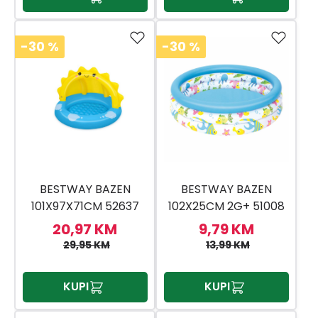
-30
%
-30
%
BESTWAY BAZEN
BESTWAY BAZEN
101X97X71CM 52637
102X25CM 2G+ 51008
20,97 KM
9,79 KM
29,95 KM
13,99 KM
KUPI
KUPI