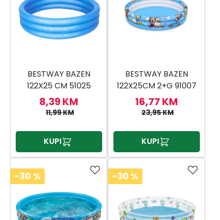
BESTWAY BAZEN
BESTWAY BAZEN
122X25 CM 51025
122X25CM 2+G 91007
8,39 KM
16,77 KM
11,99 KM
23,95 KM
KUPI
KUPI
-30
%
-30
%