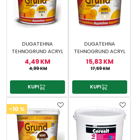
DUGATEHNA
DUGATEHNA
TEHNOGRUND ACRYL
TEHNOGRUND ACRYL
1L
5L
4,49 KM
15,83 KM
4,99 KM
17,59 KM
KUPI
KUPI
-10
%