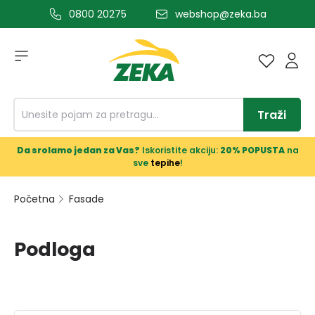
0800 20275
webshop@zeka.ba
a glavni sadržaj
Traži
Da srolamo jedan za Vas?
Iskoristite akciju:
20% POPUSTA
na
sve
tepihe
!
Početna
Fasade
Podloga