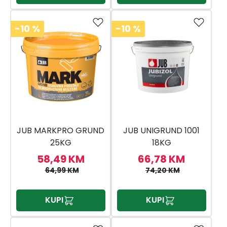
-10
%
-10
%
JUB MARKPRO GRUND
JUB UNIGRUND 1001
25KG
18KG
58,49 KM
66,78 KM
64,99 KM
74,20 KM
KUPI
KUPI