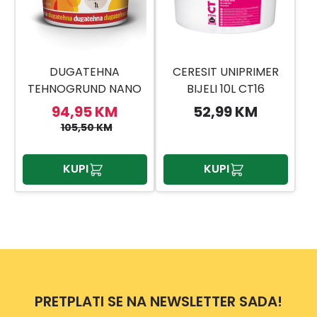
DUGATEHNA
CERESIT UNIPRIMER
TEHNOGRUND NANO
BIJELI 10L CT16
15L
94,95 KM
52,99 KM
105,50 KM
KUPI
KUPI
PRETPLATI SE NA NEWSLETTER SADA!