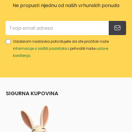
Ne propusti nijednu od naših vrhunskih ponuda
Odabirom nastavka potvrđujete da ste pročitali naše
informacije o zaštiti podataka
i prihvatili naše
uslove
korištenja
.
SIGURNA KUPOVINA