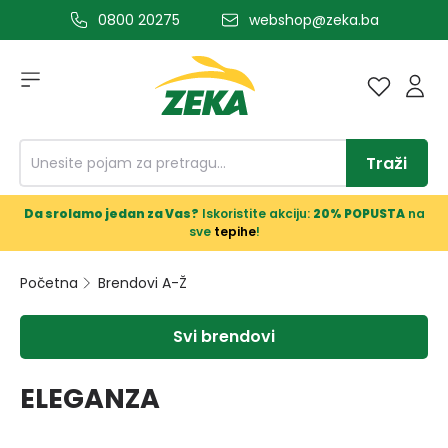
0800 20275
webshop@zeka.ba
a glavni sadržaj
Traži
Da srolamo jedan za Vas?
Iskoristite akciju:
20% POPUSTA
na
sve
tepihe
!
Početna
Brendovi A-Ž
Svi brendovi
ELEGANZA