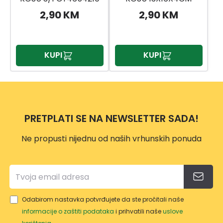
CY4653980
2,90 KM
2,90 KM
KUPI
KUPI
PRETPLATI SE NA NEWSLETTER SADA!
Ne propusti nijednu od naših vrhunskih ponuda
Odabirom nastavka potvrđujete da ste pročitali naše
informacije o zaštiti podataka
i prihvatili naše
uslove