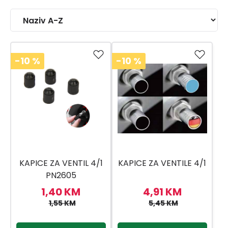
-10
%
-10
%
KAPICE ZA VENTIL 4/1
KAPICE ZA VENTILE 4/1
PN2605
1,40 KM
4,91 KM
1,55 KM
5,45 KM