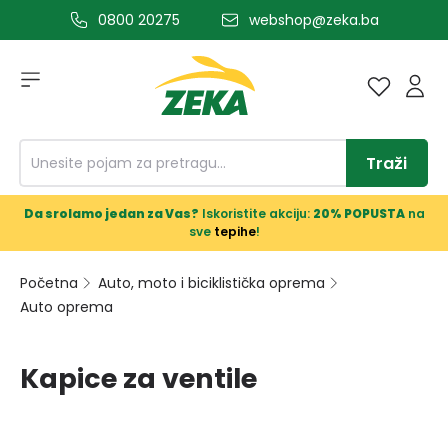
0800 20275
webshop@zeka.ba
a glavni sadržaj
Traži
Da srolamo jedan za Vas?
Iskoristite akciju:
20% POPUSTA
na
sve
tepihe
!
Početna
Auto, moto i biciklistička oprema
Auto oprema
Kapice za ventile