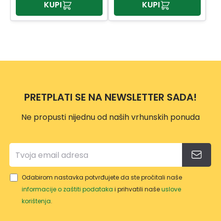
KUPI
KUPI
PRETPLATI SE NA NEWSLETTER SADA!
Ne propusti nijednu od naših vrhunskih ponuda
Odabirom nastavka potvrđujete da ste pročitali naše
informacije o zaštiti podataka
i prihvatili naše
uslove
korištenja
.