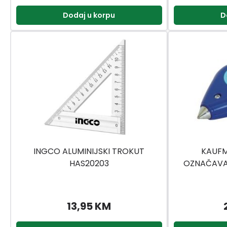
Dodaj u korpu
D
INGCO ALUMINIJSKI TROKUT
KAUFM
HAS20203
OZNAČAVA
13,95 KM