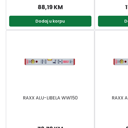
88,19 KM
Dodaj u korpu
D
RAXX ALU-LIBELA WW150
RAXX A