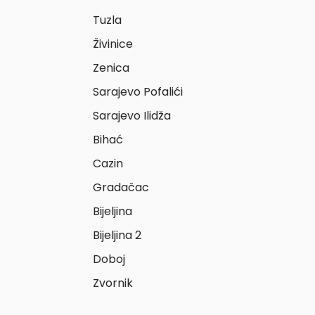
Tuzla
Živinice
Zenica
Sarajevo Pofalići
Sarajevo Ilidža
Bihać
Cazin
Gradačac
Bijeljina
Bijeljina 2
Doboj
Zvornik