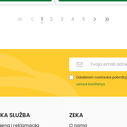
1
2
3
4
5
Odabirom nastavka potvrđuje
uslove korištenja
.
ČKA SLUŽBA
ZEKA
jena i reklamacija
O nama