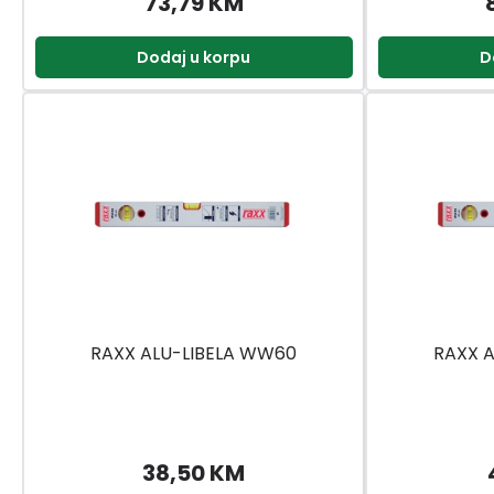
73,79 KM
Dodaj u korpu
D
RAXX ALU-LIBELA WW60
RAXX 
38,50 KM