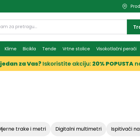
Prod
Tr
Klime
Bicikla
Tende
Vrtne stolice
Visokotlačni perači
jedan za Vas?
Iskoristite akciju:
20% POPUSTA
n
mjerne trake i metri
digitalni multimetri
ispitivači 