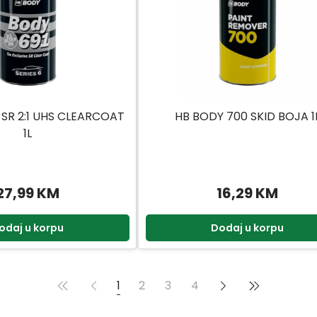
 SR 2:1 UHS CLEARCOAT
HB BODY 700 SKID BOJA 1
1L
27,99 KM
16,29 KM
odaj u korpu
Dodaj u korpu
1
2
3
4