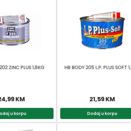
202 ZINC PLUS 1,8KG
HB BODY 205 L.P. PLUS SOFT 1
24,99 KM
21,59 KM
odaj u korpu
Dodaj u korpu