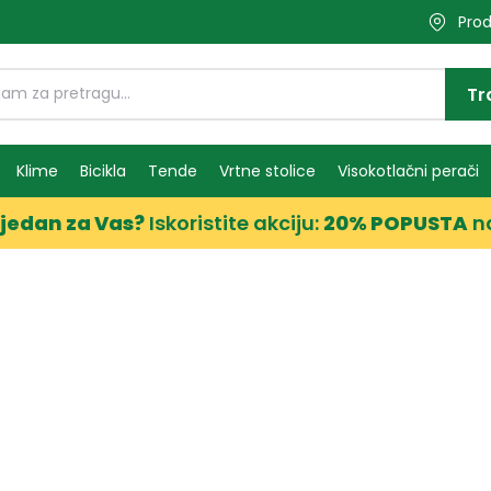
Prod
Tr
Klime
Bicikla
Tende
Vrtne stolice
Visokotlačni perači
jedan za Vas?
Iskoristite akciju:
20% POPUSTA
n