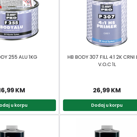
DY 255 ALU 1KG
HB BODY 307 FILL 4:1 2K CRNI
V.O.C 1L
16,99 KM
26,99 KM
odaj u korpu
Dodaj u korpu