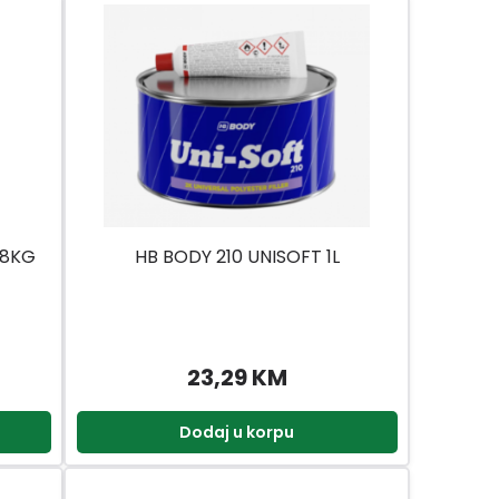
,8KG
HB BODY 210 UNISOFT 1L
23,29 KM
Dodaj u korpu