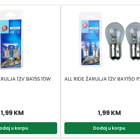
ARULJA 12V BA15S 10W
ALL RIDE ŽARULJA 12V BAY15D 
1,99 KM
1,99 KM
odaj u korpu
Dodaj u korpu