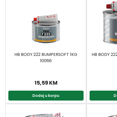
HB BODY 222 BUMPERSOFT 1KG
HB BODY 22
10066
15,59 KM
Dodaj u korpu
D