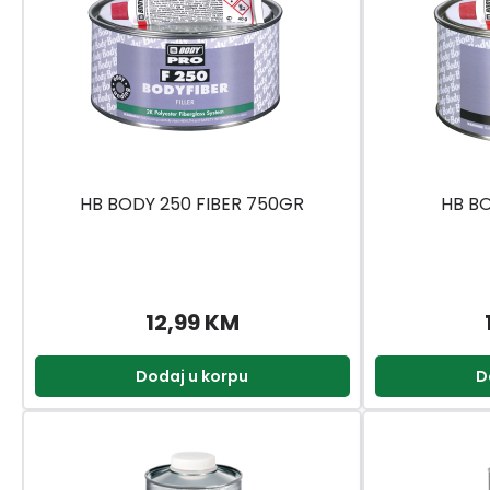
HB BODY 250 FIBER 750GR
HB BO
12,99 KM
Dodaj u korpu
D