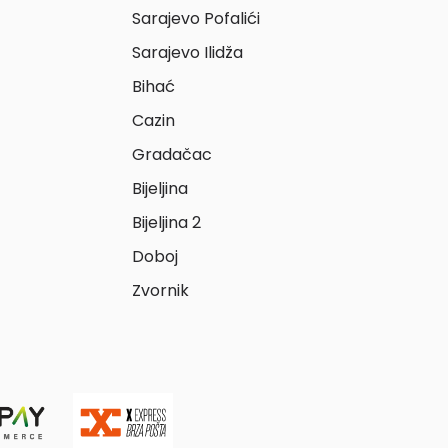
Sarajevo Pofalići
Sarajevo Ilidža
Bihać
Cazin
Gradačac
Bijeljina
Bijeljina 2
Doboj
Zvornik