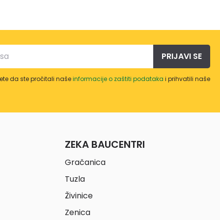
PRIJAVI SE
te da ste pročitali naše
informacije o zaštiti podataka
i prihvatili naše
ZEKA BAUCENTRI
Gračanica
Tuzla
Živinice
Zenica