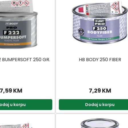
2 BUMPERSOFT 250 GR.
HB BODY 250 FIBER
7,59 KM
7,29 KM
odaj u korpu
Dodaj u korpu