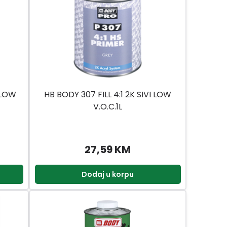
 LOW
HB BODY 307 FILL 4:1 2K SIVI LOW
V.O.C.1L
27,59 KM
Dodaj u korpu