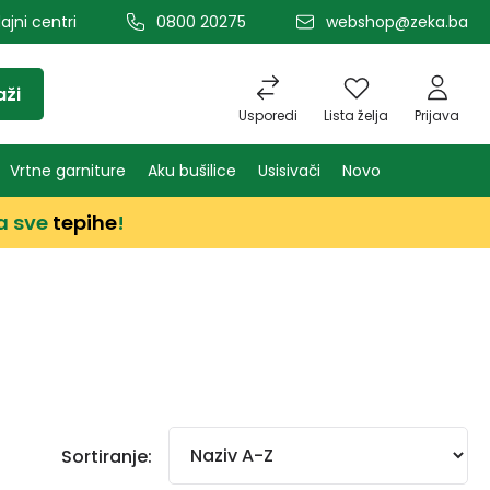
ajni centri
0800 20275
webshop@zeka.ba
aži
Usporedi
Lista želja
Prijava
Vrtne garniture
Aku bušilice
Usisivači
Novo
a sve
tepihe
!
Sortiranje: