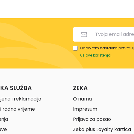
Odabirom nastavka potvrđuje
uslove korištenja
.
ČKA SLUŽBA
ZEKA
jena i reklamacija
O nama
i radno vrijeme
Impresum
anja
Prijava za posao
ave
Zeka plus Loyalty kartica