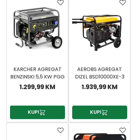
KARCHER AGREGAT
AEROBS AGREGAT
BENZINSKI 5,5 KW PGG
DIZEL BSD10000XE-3
6/1
7KW AVR 220/380
1.299,99 KM
1.939,99 KM
ELEKTRO START
KUPI
KUPI