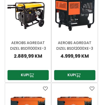
AEROBS AGREGAT
AEROBS AGREGAT
DIZEL BSD11000XE-3
DIZEL BSD12000XE-3
8,8KW AVR 220/380
11KW AVR 220/380
2.889,99 KM
4.999,99 KM
ELEKTRO START
KUPI
KUPI