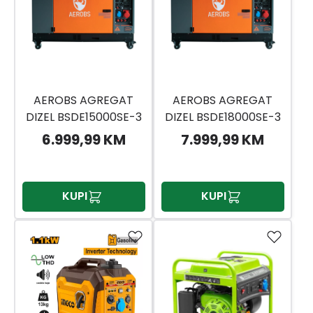
AEROBS AGREGAT
AEROBS AGREGAT
DIZEL BSDE15000SE-3
DIZEL BSDE18000SE-3
13KW AVR 220/380
16KW AVR 220/380
6.999,99 KM
7.999,99 KM
ELEKTRO START
ELEKTRO START
KUPI
KUPI