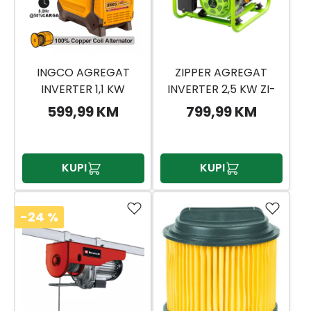
INGCO AGREGAT
ZIPPER AGREGAT
INVERTER 1,1 KW
INVERTER 2,5 KW ZI-
GEI15006
STE2800IV
599,99 KM
799,99 KM
KUPI
KUPI
-24
%