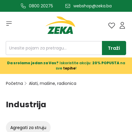
0800 20275
webshop@zeka.ba
a glavni sadržaj
Traži
Da srolamo jedan za Vas?
Iskoristite akciju:
20% POPUSTA
na
sve
tepihe
!
Početna
Alati, mašine, radionica
Industrija
agregati za struju