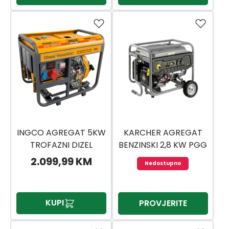
INGCO AGREGAT 5KW
KARCHER AGREGAT
TROFAZNI DIZEL
BENZINSKI 2,8 KW PGG
GDE500032
3/1
2.099,99 KM
Nedostupno
KUPI
PROVJERITE