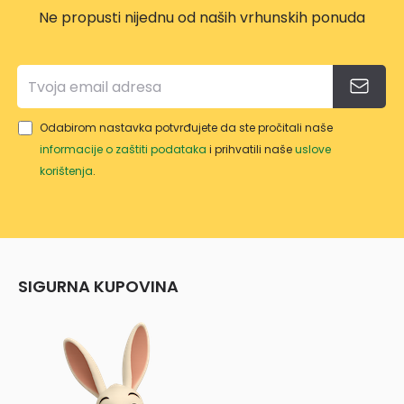
Ne propusti nijednu od naših vrhunskih ponuda
Odabirom nastavka potvrđujete da ste pročitali naše
informacije o zaštiti podataka
i prihvatili naše
uslove
korištenja
.
SIGURNA KUPOVINA