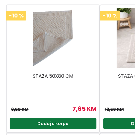
-10
%
-10
%
STAZA 50X80 CM
STAZA 
7,65 KM
8,50 KM
13,50 KM
Dodaj u korpu
D