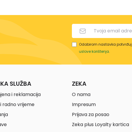
Odabirom nastavka potvrđuje
uslove korištenja
.
ČKA SLUŽBA
ZEKA
jena i reklamacija
O nama
i radno vrijeme
Impresum
anja
Prijava za posao
ave
Zeka plus Loyalty kartica