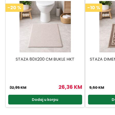
-20
%
-10
%
STAZA 80X200 CM BUKLE HKT
STAZA DIME
26,36 KM
32,95 KM
5,50 KM
Dodaj u korpu
D