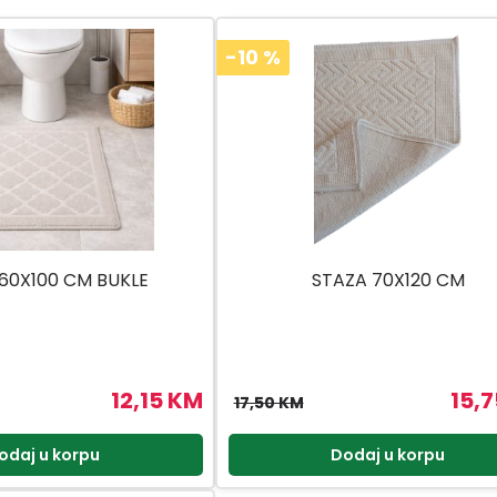
-10
%
60X100 CM BUKLE
STAZA 70X120 CM
12,15 KM
15,
17,50 KM
odaj u korpu
Dodaj u korpu