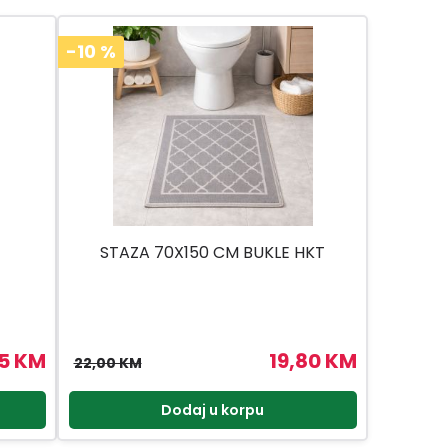
-10
%
STAZA 70X150 CM BUKLE HKT
75 KM
19,80 KM
22,00 KM
Dodaj u korpu