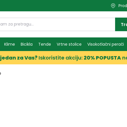
Prod
Tr
Klime
Bicikla
Tende
Vrtne stolice
Visokotlačni perači
jedan za Vas?
Iskoristite akciju:
20% POPUSTA
n
e