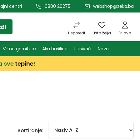
ajni centri
0800 20275
webshop@zeka.ba
aži
Usporedi
Lista želja
Prijava
Vrtne garniture
Aku bušilice
Usisivači
Novo
a sve
tepihe
!
Sortiranje: