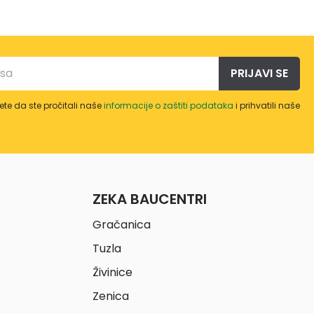
PRIJAVI SE
te da ste pročitali naše
informacije o zaštiti podataka
i prihvatili naše
ZEKA BAUCENTRI
Gračanica
Tuzla
Živinice
Zenica