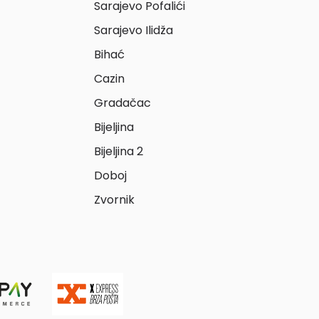
Sarajevo Pofalići
Sarajevo Ilidža
Bihać
Cazin
Gradačac
Bijeljina
Bijeljina 2
Doboj
Zvornik