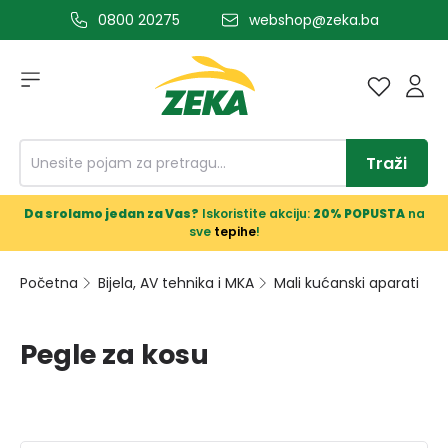
0800 20275
webshop@zeka.ba
a glavni sadržaj
Traži
Da srolamo jedan za Vas?
Iskoristite akciju:
20% POPUSTA
na
sve
tepihe
!
Početna
Bijela, AV tehnika i MKA
Mali kućanski aparati
Pegle za kosu