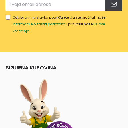
Odabirom nastavka potvrđujete da ste pročitali naše
informacije o zaštiti podataka
i prihvatili naše
uslove
korištenja
.
SIGURNA KUPOVINA