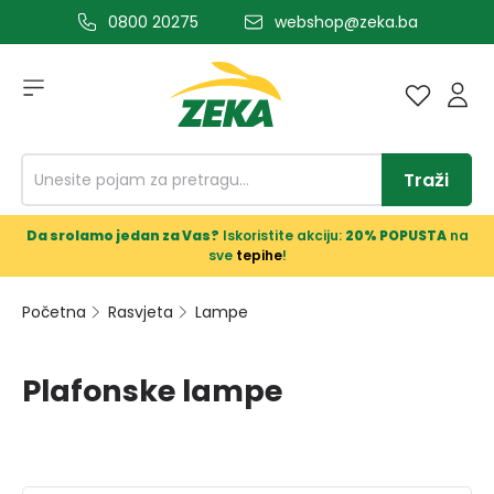
0800 20275
webshop@zeka.ba
a glavni sadržaj
Traži
Da srolamo jedan za Vas?
Iskoristite akciju:
20% POPUSTA
na
sve
tepihe
!
Početna
Rasvjeta
Lampe
Plafonske lampe