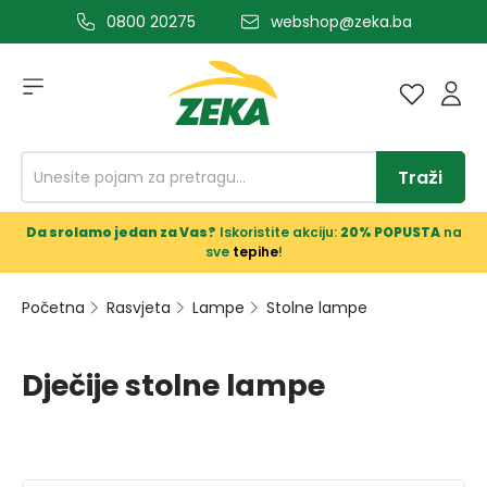
0800 20275
webshop@zeka.ba
a glavni sadržaj
Traži
Da srolamo jedan za Vas?
Iskoristite akciju:
20% POPUSTA
na
sve
tepihe
!
Početna
Rasvjeta
Lampe
Stolne lampe
Dječije stolne lampe