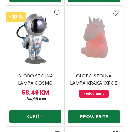
-10
%
GLOBO STOLNA
GLOBO STOLNA
LAMPA COSMO
LAMPA KRAKA 1XRGB
LED
58,49 KM
Nedostupno
64,99 KM
KUPI
PROVJERITE