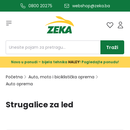
0800 20275
webshop@zeka.ba
a glavni sadržaj
Traži
Novo u ponudi – bijela tehnika
HALEY
! Pogledajte ponudu!
Početna
Auto, moto i biciklistička oprema
Auto oprema
Strugalice za led