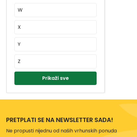
SCHIEDEL
(5)
W
SCHULLER
(151)
SCHWERTER HSI
(1)
X
SEGWAY
(2)
SENA
(71)
Y
SENCOR
(1)
Z
SEVERIN
(1)
SGS
(85)
Prikaži sve
SILVA HOMELINE
(2)
SKG
(40)
SLAZENGER
(1)
SMA
(1)
PRETPLATI SE NA NEWSLETTER SADA!
SMIRDEX
(72)
Ne propusti nijednu od naših vrhunskih ponuda
SOEHNLE
(4)