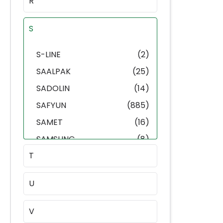
R
S
S-LINE
(2)
SAALPAK
(25)
SADOLIN
(14)
SAFYUN
(885)
SAMET
(16)
SAMSUNG
(8)
T
SAN MARCO
(4)
SANIPIU SIGILL
(1)
U
SCATCH
(1)
SCHEPPACH
(7)
V