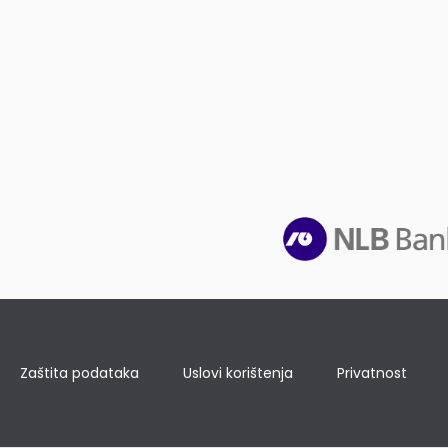
STUBAI
(48)
SUBSTRAL
(1)
SUMAN
(2)
SUNČEV SJAJ
(1)
SUNKID
(1)
SUPERIOR
(3)
SWIRL
(8)
Zaštita podataka
Uslovi korištenja
Privatnost