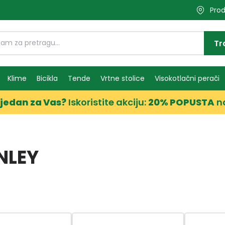
Prod
Tr
Klime
Bicikla
Tende
Vrtne stolice
Visokotlačni perači
jedan za Vas?
Iskoristite akciju:
20% POPUSTA
n
NLEY