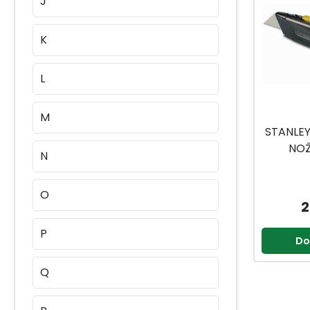
J
K
L
M
STANLEY
NOŽ
N
O
2
P
Do
Q