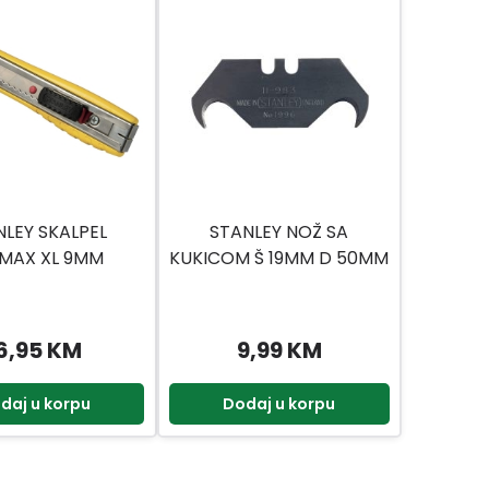
NLEY SKALPEL
STANLEY NOŽ SA
MAX XL 9MM
KUKICOM Š 19MM D 50MM
EHRĐAJUĆI
6,95 KM
9,99 KM
daj u korpu
Dodaj u korpu