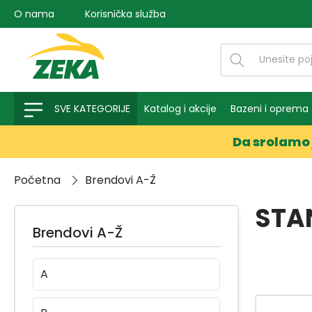
O nama
Korisnička služba
na pretragu
Preskoči na glavnu navigaciju
SVE KATEGORIJE
Katalog i akcije
Bazeni i oprema
Da srolamo 
Početna
Brendovi A-Ž
STA
Brendovi A-Ž
A