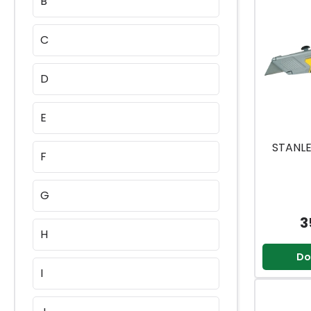
B
C
D
E
STANL
F
G
3
H
Do
I