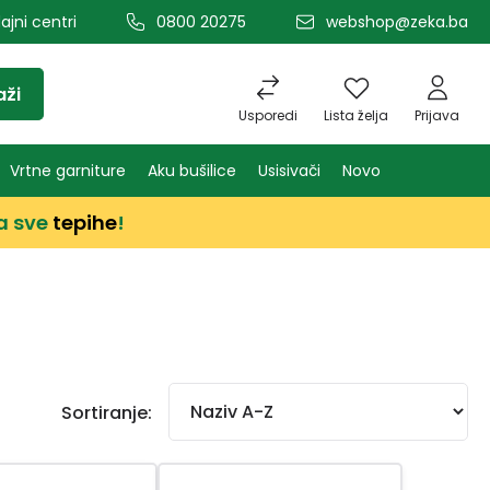
ajni centri
0800 20275
webshop@zeka.ba
aži
Usporedi
Lista želja
Prijava
Vrtne garniture
Aku bušilice
Usisivači
Novo
a sve
tepihe
!
Sortiranje: