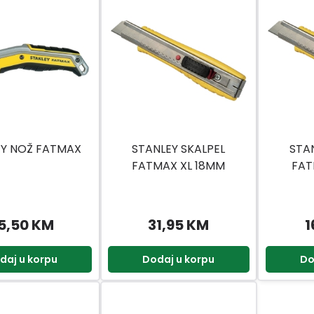
EY NOŽ FATMAX
STANLEY SKALPEL
STA
FATMAX XL 18MM
FAT
NEHRĐAJUĆI
N
5,50 KM
31,95 KM
1
daj u korpu
Dodaj u korpu
Do