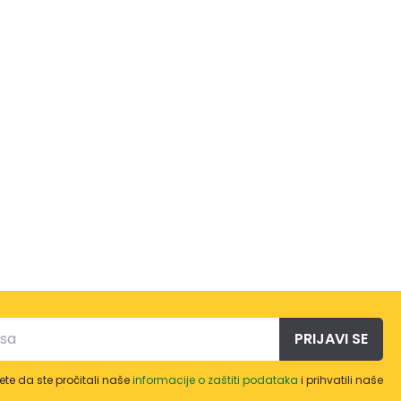
PRIJAVI SE
te da ste pročitali naše
informacije o zaštiti podataka
i prihvatili naše