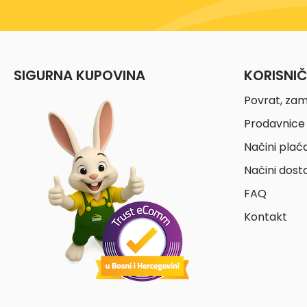
SOFTECH
(2)
SOLA
(9)
SOUDAL
(1)
SIGURNA KUPOVINA
KORISNI
SPARX
(178)
Povrat, zam
SPIRIT
(113)
Prodavnice 
SSW
(1)
Načini plać
STANDOM
(5)
Načini dost
STANLEY
(6)
FAQ
STANNOL
(5)
Kontakt
STARDROPS
(8)
STEINBACH
(7)
STELLAR
(1)
STREET
(16)