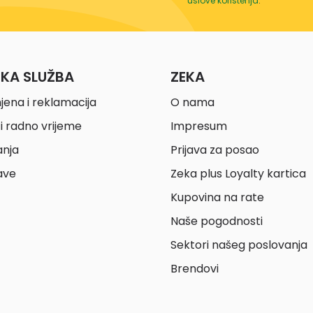
uslove korištenja
.
ČKA SLUŽBA
ZEKA
jena i reklamacija
O nama
i radno vrijeme
Impresum
anja
Prijava za posao
ave
Zeka plus Loyalty kartica
Kupovina na rate
Naše pogodnosti
Sektori našeg poslovanja
Brendovi