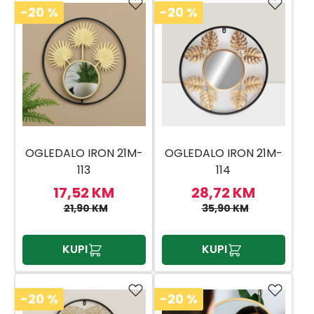
-20
%
-20
%
OGLEDALO IRON 21M-
OGLEDALO IRON 21M-
113
114
17,52 KM
28,72 KM
21,90 KM
35,90 KM
KUPI
KUPI
-20
%
-20
%