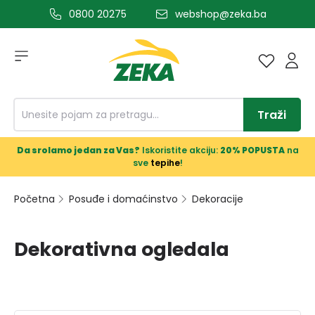
0800 20275
webshop@zeka.ba
a glavni sadržaj
Traži
Da srolamo jedan za Vas?
Iskoristite akciju:
20% POPUSTA
na
sve
tepihe
!
Početna
Posuđe i domaćinstvo
Dekoracije
Dekorativna ogledala