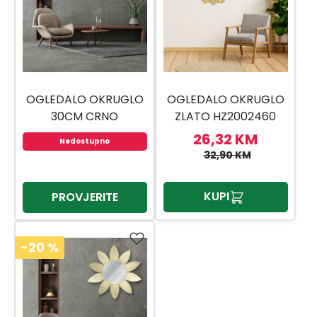
OGLEDALO OKRUGLO
OGLEDALO OKRUGLO
30CM CRNO
ZLATO HZ2002460
C37008380
52CM
26,32 KM
Nedostupno
32,90 KM
KUPI
PROVJERITE
-20
%