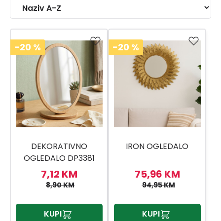
-20
%
-20
%
DEKORATIVNO
IRON OGLEDALO
OGLEDALO DP3381
7,12 KM
75,96 KM
8,90 KM
94,95 KM
KUPI
KUPI