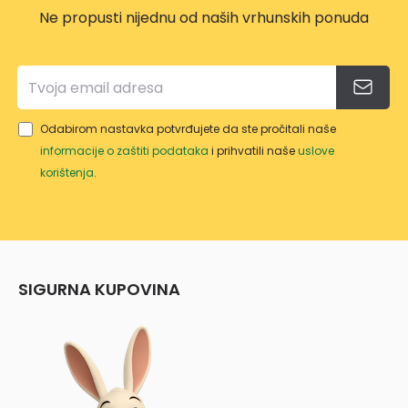
Ne propusti nijednu od naših vrhunskih ponuda
Odabirom nastavka potvrđujete da ste pročitali naše
informacije o zaštiti podataka
i prihvatili naše
uslove
korištenja
.
SIGURNA KUPOVINA