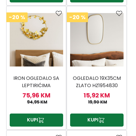
-20
%
-20
%
IRON OGLEDALO SA
OGLEDALO 19X35CM
LEPTIRIĆIMA
ZLATO HZ1954830
75,96 KM
15,92 KM
94,95 KM
19,90 KM
KUPI
KUPI