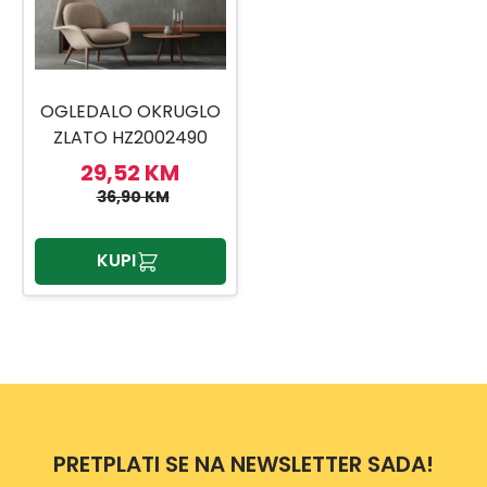
OGLEDALO OKRUGLO
ZLATO HZ2002490
55CM
29,52 KM
36,90 KM
KUPI
PRETPLATI SE NA NEWSLETTER SADA!