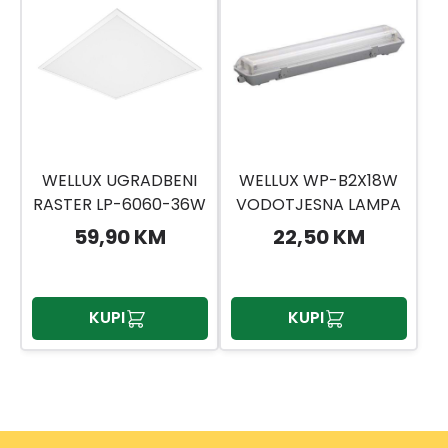
WELLUX UGRADBENI
WELLUX WP-B2X18W
RASTER LP-6060-36W
VODOTJESNA LAMPA
1,2M 2X18W
59,90 KM
22,50 KM
KUPI
KUPI