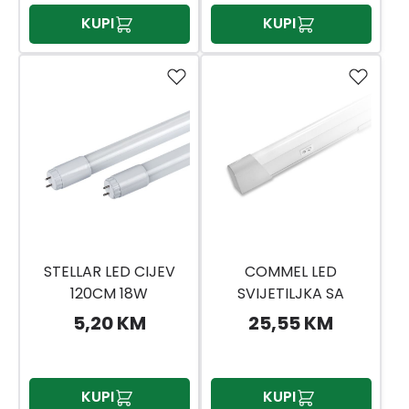
KUPI
KUPI
STELLAR LED CIJEV
COMMEL LED
120CM 18W
SVIJETILJKA SA
PREKIDAČEM 20W
5,20 KM
25,55 KM
KUPI
KUPI