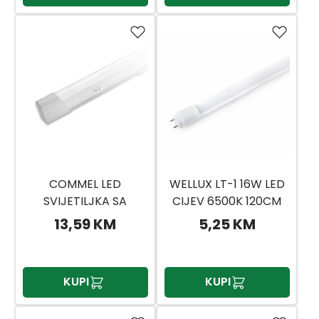
COMMEL LED
WELLUX LT-1 16W LED
SVIJETILJKA SA
CIJEV 6500K 120CM
PREKIDAČEM 5W
13,59 KM
5,25 KM
KUPI
KUPI