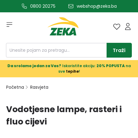
0800 20275
webshop@zeka.ba
a glavni sadržaj
Traži
Da srolamo jedan za Vas?
Iskoristite akciju:
20% POPUSTA
na
sve
tepihe
!
Početna
Rasvjeta
Vodotjesne lampe, rasteri i
fluo cijevi