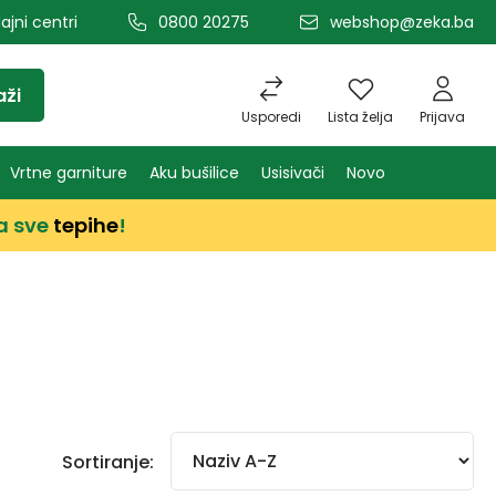
ajni centri
0800 20275
webshop@zeka.ba
aži
Usporedi
Lista želja
Prijava
Vrtne garniture
Aku bušilice
Usisivači
Novo
a sve
tepihe
!
Sortiranje: