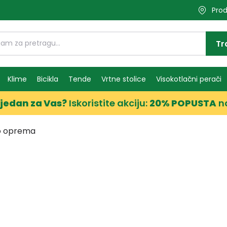
Prod
Tr
Klime
Bicikla
Tende
Vrtne stolice
Visokotlačni perači
jedan za Vas?
Iskoristite akciju:
20% POPUSTA
n
o oprema