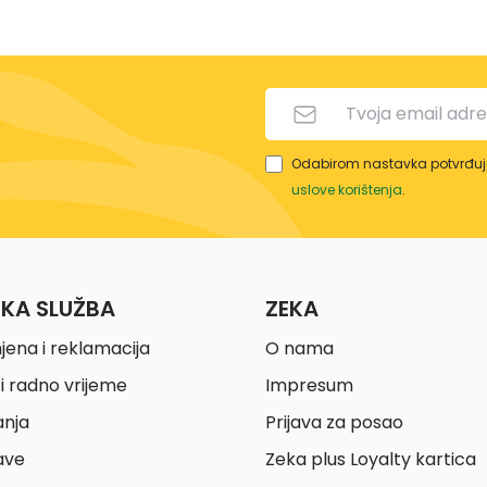
Odabirom nastavka potvrđuje
uslove korištenja
.
ČKA SLUŽBA
ZEKA
jena i reklamacija
O nama
i radno vrijeme
Impresum
anja
Prijava za posao
ave
Zeka plus Loyalty kartica