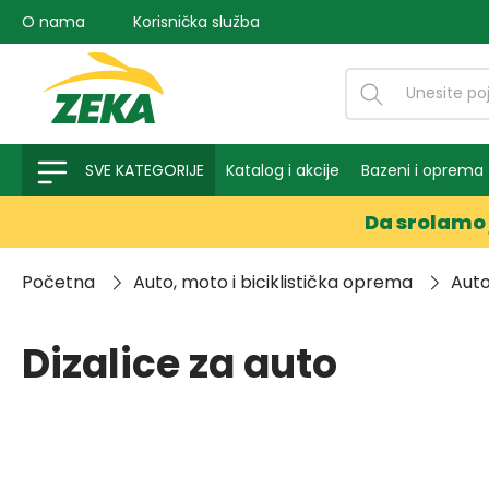
O nama
Korisnička služba
na pretragu
Preskoči na glavnu navigaciju
SVE KATEGORIJE
Katalog i akcije
Bazeni i oprema
Da srolamo 
Početna
Auto, moto i biciklistička oprema
Aut
Dizalice za auto